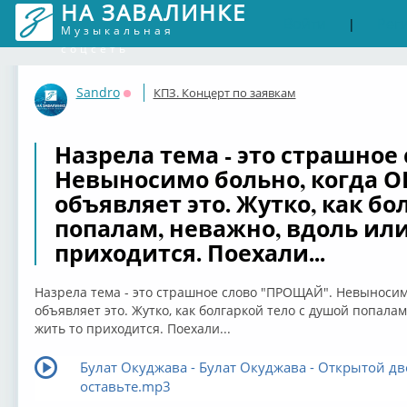
НА ЗАВАЛИНКЕ
Войти
Рег
|
Музыкальная
соцсеть
Sandro
КПЗ. Концерт по заявкам
Оффлайн
Назрела тема - это страшно
Невыносимо больно, когда О
объявляет это. Жутко, как бо
попалам, неважно, вдоль или
приходится. Поехали...
Назрела тема - это страшное слово "ПРОЩАЙ". Невыносимо
объявляет это. Жутко, как болгаркой тело с душой попалам
жить то приходится. Поехали...
Булат Окуджава - Булат Окуджава - Открытой дв
оставьте.mp3