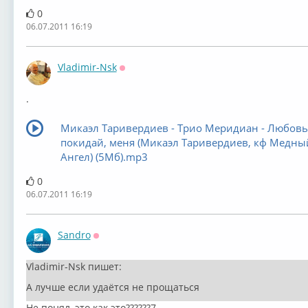
0
06.07.2011 16:19
Vladimir-Nsk
Оффлайн
.
Микаэл Таривердиев - Трио Меридиан - Любовь
покидай, меня (Микаэл Таривердиев, кф Медны
Ангел) (5Мб).mp3
0
06.07.2011 16:19
Sandro
Оффлайн
Vladimir-Nsk пишет:
А лучше если удаётся не прощаться
Не понял, это как это??????7