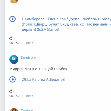
Оффлайн
.
Е.Камбурова - Елена Камбурова - Любовь и разл
(Исаак Шварц, Булат Окуджава, кф Нас венчали 
церкви) (6.3Мб).mp3
0
06.07.2011 16:47
Sandro
Оффлайн
Миррей Маттье, Прощай голубка...
29.La Paloma Adieu.mp3
0
06.07.2011 16:47
Tanja