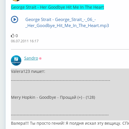
George Strait - Her Goodbye Hit Me In The Heart
George Strait - George_Strait_-_06_-
_Her_Goodbye_Hit_Me_In_The_Heart.mp3
0
06.07.2011 16:17
Sandro
Оффлайн
Valera123 пишет:
---------------------------------------------------------------------
Mery Hopkin - Goodbye - Прощай (+) - (128)
--------------------------------------------------------------------
Валера!!! Ты просто гений! Я полдня искал эту вещицу. С