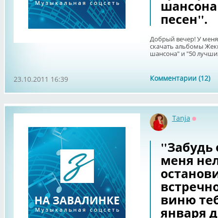
шансона"
песен".
Добрый вечер! У меня
скачать альбомы Жеки
шансона" и "50 лучших
Комментарии (12)
23.10.2011 16:39
Tanja
Оффла
"Забудь 
меня не
остановить
встречно
виню тебя.
января д