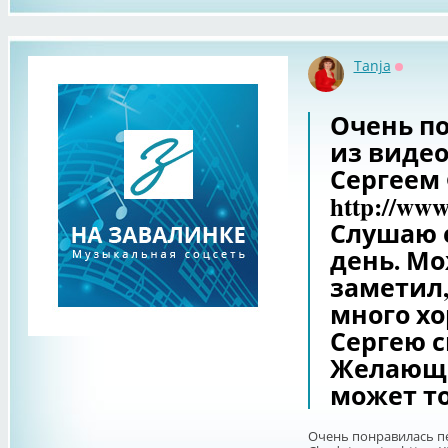
Tanja
Оффла
Очень п
из виде
Сергеем C
http://www
Слушаю 
день. Мо
заметил,
много хо
Сергею с
Желающи
может т
Очень понравилась п