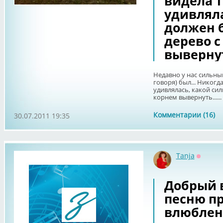
видела т
удивляла
должен б
дерево с
вывернуть
Недавно у нас сильны
говоря) был... Никогд
удивлялась, какой сил
корнем вывернуть......
Комментарии (16)
30.07.2011 19:35
Tanja
Оффла
Добрый 
песню пр
влюблен