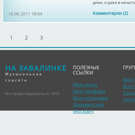
днем, и даже в ненасть
Комментарии (2)
16.06.2011 18:04
1
2
3
НА ЗАВАЛИНКЕ
ПОЛЕЗНЫЕ
ГРУ
ССЫЛКИ
Музыкальная
Мои 
соцсеть
Моя лента
Все 
Мой профайл
Созд
Все права защищены © 2016
Мои установки
груп
Деревенский
Москвич