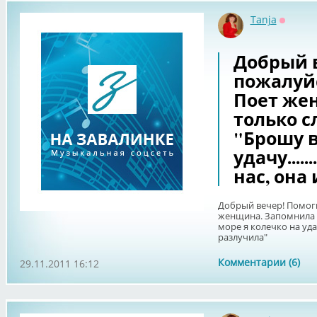
Tanja
Оффла
Добрый 
пожалуй
Поет же
только с
"Брошу в
удачу.....
нас, она
Добрый вечер! Помоги
женщина. Запомнила 
море я колечко на удачу.
разлучила"
Комментарии (6)
29.11.2011 16:12