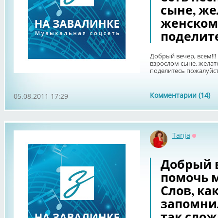
сыне, же
женском
поделите
Добрый вечер, всем!!!
взрослом сыне, желат
поделитесь пожалуйст
Комментарии (14)
05.08.2011 17:29
Tanja
Оффла
Добрый 
помочь 
Слов, ка
запомнил
так слож