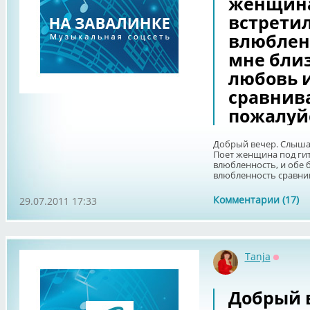
женщина 
встрети
влюбленн
мне близ
любовь 
сравнива
пожалуй
Добрый вечер. Слыша
Поет женщина под гита
влюбленность, и обе б
влюбленность сравнива
Комментарии (17)
29.07.2011 17:33
Tanja
Оффла
Добрый 