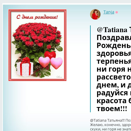
Tanja
Оффла
@Tatiana 
Поздрав
Рожденья
здоровья
терпенья
ни горя 
рассвет
днем, и 
радуйся 
красота 
твоем!!!
@Tatiana Татьяна!!! П
Желаю, конечно, здор
скуки, ни горя не зна