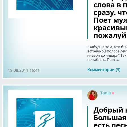
слова в 
сразу, ч
Поет муж
красивый
пожалуй
"Забудь о том, что было
встречной полосе лечу..
января до января" Так
не забыть. Поет ...
Комментарии (3)
19.08.2011 16:41
Tanja
Оффла
Добрый в
Большая 
есть пес