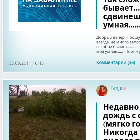
бывает....
сдвинеш
умная....
Добрый вечер. Прошу 
всегда, не много запо
в любви бывает........
моя умная......" Поет м
Комментарии (36)
03.08.2011 16:45
Tanja
Оффла
Недавно 
дождь с
(мягко го
Никогда 