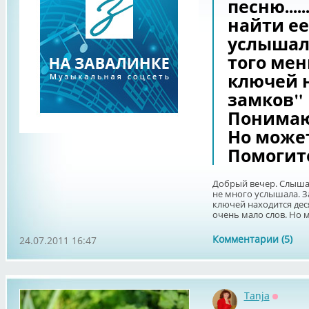
песню....
найти ее
услышал
того мень
ключей 
замков"
Понимаю,
Но может
Помогит
Добрый вечер. Слышала
не много услышала. За
ключей находится дес
очень мало слов. Но м
Комментарии (5)
24.07.2011 16:47
Tanja
Оффла