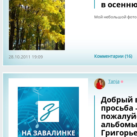
в осенн
Мой небольшой фотов
Комментарии (16)
28.10.2011 19:09
Tanja
Оффла
Добрый в
просьба 
пожалуйс
альбомы
Григорье