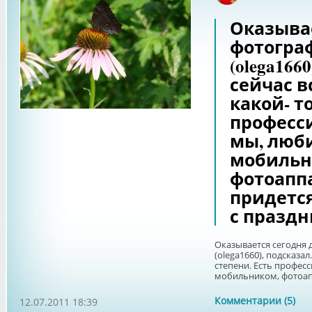
Оказывае
фотограф
(olega166
сейчас в
какой- т
професси
мы, люб
мобильн
фотоапп
придется.
с праздник
Оказывается сегодня 
(olega1660), подсказа
степени. Есть професс
мобильником, фотоапп
Комментарии (5)
12.07.2011 18:39