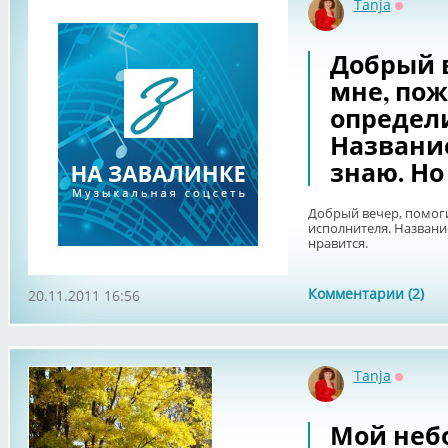
Tanja
Оффла
Добрый 
мне, пож
определ
Название
знаю. Но
Добрый вечер, помоги
исполнителя. Название
нравится.
Комментарии (2)
20.11.2011 16:56
Tanja
Оффла
Мой неб