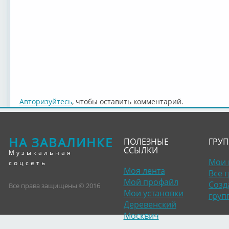
Авторизуйтесь
, чтобы оставить комментарий.
НА ЗАВАЛИНКЕ
ПОЛЕЗНЫЕ
ГРУ
ССЫЛКИ
Музыкальная
Мои 
соцсеть
Моя лента
Все 
Мой профайл
Созд
Все права защищены © 2016
Мои установки
груп
Деревенский
Москвич