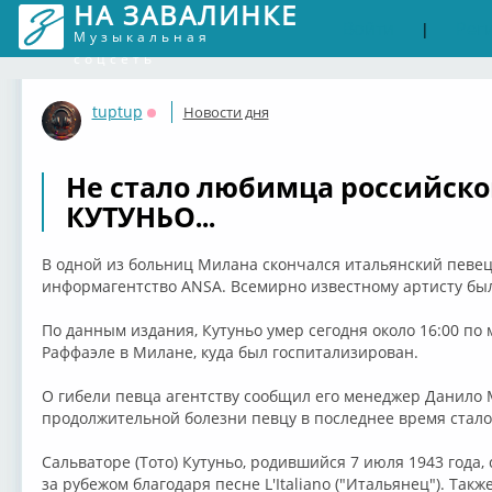
НА ЗАВАЛИНКЕ
Войти
Рег
|
Музыкальная
соцсеть
tuptup
Новости дня
Оффлайн
Не стало любимца российско
КУТУНЬО...
В одной из больниц Милана скончался итальянский певец
информагентство ANSA. Всемирно известному артисту был
По данным издания, Кутуньо умер сегодня около 16:00 по
Раффаэле в Милане, куда был госпитализирован.
О гибели певца агентству сообщил его менеджер Данило М
продолжительной болезни певцу в последнее время стало
Сальваторе (Тото) Кутуньо, родившийся 7 июля 1943 года,
за рубежом благодаря песне L'Italiano ("Итальянец"). Такж