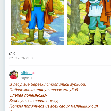
0
02.03.2026 21:52
Albina
Оффлайн
админ
В лесу, где берёзки столпились гурьбой,
Подснежника глянул глазок голубой.
Сперва понемножку
Зелёную выставил ножку,
Потом потянулся из всех своих маленьких сил