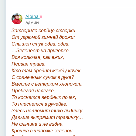
Albina
Оффлайн
админ
Затворило сердце створки
От угрюмой зимней дрожи:
Слышен стук едва, едва.
…Зеленеет на пригорке
Вся колючая, как ежик,
Первая трава.
Кто там бродит между кочек
С солнечным лучом в руке?
Вместе с ветерком хлопочет,
Пробегая налегке,
То коснется вербных почек,
То плеснется в ручейке,
Здесь надломит тихо льдинку.
Дальше выпрямит травинку…
Не слышна и не видна
Крошка в шапочке зеленой,