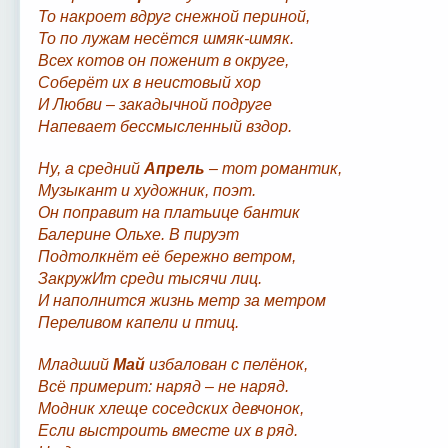
То накроет вдруг снежной периной,
То по лужам несётся шмяк-шмяк.
Всех котов он поженит в округе,
Соберёт их в неистовый хор
И Любви – закадычной подруге
Напевает бессмысленный вздор.
Ну, а средний
Апрель
– тот романтик,
Музыкант и художник, поэт.
Он поправит на платьице бантик
Балерине Ольхе. В пируэт
Подтолкнёт её бережно ветром,
ЗакружИт среди тысячи лиц.
И наполнится жизнь метр за метром
Переливом капели и птиц.
Младший
Май
избалован с пелёнок,
Всё примерит: наряд – не наряд.
Модник хлеще соседских девчонок,
Если выстроить вместе их в ряд.