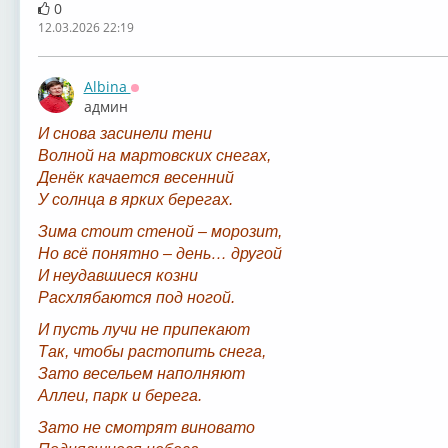
0
12.03.2026 22:19
Albina
Оффлайн
админ
И снова засинели тени
Волной на мартовских снегах,
Денёк качается весенний
У солнца в ярких берегах.
Зима стоит стеной – морозит,
Но всё понятно – день… другой
И неудавшиеся козни
Расхлябаются под ногой.
И пусть лучи не припекают
Так, чтобы растопить снега,
Зато весельем наполняют
Аллеи, парк и берега.
Зато не смотрят виновато