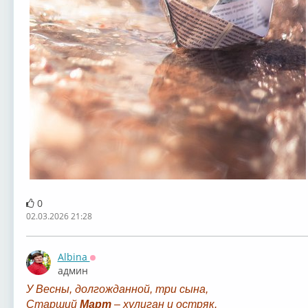
0
02.03.2026 21:28
Albina
Оффлайн
админ
У Весны, долгожданной, три сына,
Старший
Март
– хулиган и остряк.