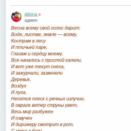
Albina
Оффлайн
админ
Весна всему свой голос дарит:
Воде, листве, земле — всему,
Кострам в лесу
И птичьей паре,
Глазам и сердцу моему.
Все началось с простой капели,
И вот уже текут снега,
И зажурчали, зазвенели
Деревья,
Воздух
И луга.
Несется плеск с речных излучин,
В овраге ветер струны рвет,
Весь мир разбужен
И озвучен
И дирижеру смотрит в рот.
С утра в бору,