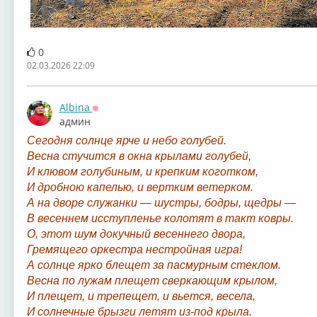
0
02.03.2026 22:09
Albina
Оффлайн
админ
Сегодня солнце ярче и небо голубей.
Весна стучится в окна крылами голубей,
И клювом голубиным, и крепким коготком,
И дробною капелью, и вертким ветерком.
А на дворе служанки — шустры, бодры, щедры —
В весеннем исступленье колотят в такт ковры.
О, этот шум докучный весеннего двора,
Гремящего оркестра нестройная игра!
А солнце ярко блещет за пасмурным стеклом.
Весна по лужам плещет сверкающим крылом,
И плещет, и трепещет, и вьется, весела,
И солнечные брызги летят из-под крыла.