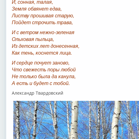
И, сонная, талая,
Земля обвянет едва,
Листву прошивая старую,
Пойдет строчить трава,
И с ветром нежно-зеленая
Ольховая пыльца,
Из детских лет донесенная,
Как тень, коснется лица.
И сердце почует заново,
Что свежесть поры любой
Не только была да канула,
А есть и будет с тобой.
Александр Твардовский