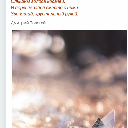
Слышны голоса косачей.
И первым запел вместе с ними
Звенящий, хрустальный ручей.
Дмитрий Толстой