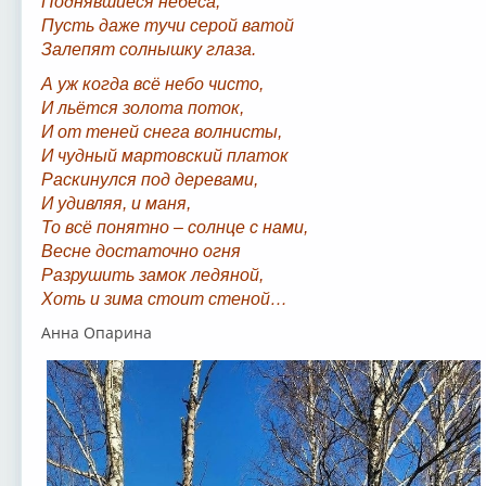
Поднявшиеся небеса,
Пусть даже тучи серой ватой
Залепят солнышку глаза.
А уж когда всё небо чисто,
И льётся золота поток,
И от теней снега волнисты,
И чудный мартовский платок
Раскинулся под деревами,
И удивляя, и маня,
То всё понятно – солнце с нами,
Весне достаточно огня
Разрушить замок ледяной,
Хоть и зима стоит стеной…
Анна Опарина