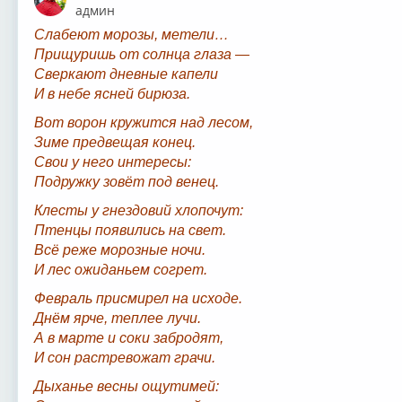
Оффлайн
админ
Слабеют морозы, метели…
Прищуришь от солнца глаза —
Сверкают дневные капели
И в небе ясней бирюза.
Вот ворон кружится над лесом,
Зиме предвещая конец.
Свои у него интересы:
Подружку зовёт под венец.
Клесты у гнездовий хлопочут:
Птенцы появились на свет.
Всё реже морозные ночи.
И лес ожиданьем согрет.
Февраль присмирел на исходе.
Днём ярче, теплее лучи.
А в марте и соки забродят,
И сон растревожат грачи.
Дыханье весны ощутимей: