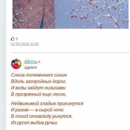
1
02.03.2026 22:02
Albina
Оффлайн
админ
Снега потемнеют синие
Вдоль загородных дорог,
И воды зайдут низинами
В прозрачный еще лесок,
Недвижимой гладью прикинутся
И разом — в сырой ночи
В поход отовсюду ринутся,
Из русел выбив ручьи.