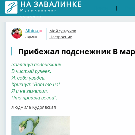
НА ЗАВАЛИНКЕ
Войти
Рег
|
Музыкальная
соцсеть
Albina
Мой сундучок
Оффлайн
админ
Настроение
Прибежал подснежник В мар
Заглянул подснежник
В чистый ручеек.
И, себя увидев,
Крикнул: "Вот те на!
Я и не заметил,
Что пришла весна".
Людмила Кудрявская