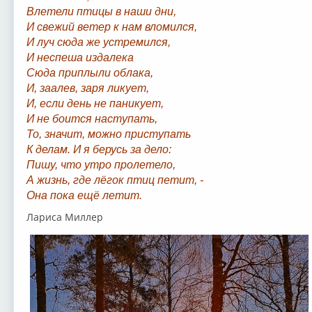
Влетели птицы в наши дни,
И свежий ветер к нам вломился,
И луч сюда же устремился,
И неспеша издалека
Сюда приплыли облака,
И, заалев, заря ликует,
И, если день не паникует,
И не боится наступать,
То, значит, можно приступать
К делам. И я берусь за дело:
Пишу, что утро пролетело,
А жизнь, где лёгок птиц петит, -
Она пока ещё летит.
Лариса Миллер