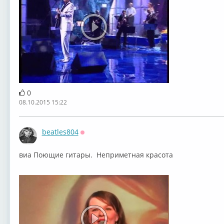
0
08.10.2015 15:22
beatles804
Оффлайн
виа Поющие гитары. Неприметная красота