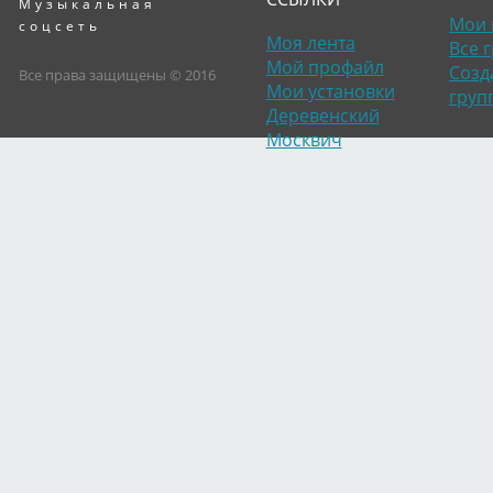
Музыкальная
Мои 
соцсеть
Моя лента
Все 
Мой профайл
Созд
Все права защищены © 2016
Мои установки
груп
Деревенский
Москвич