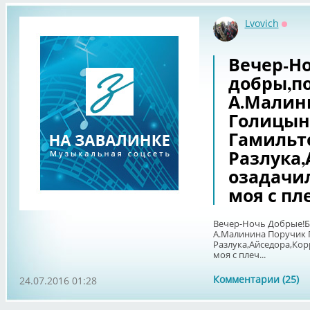
Lvovich
Оффл
Вечер-Н
добры,п
А.Малин
Голицын
Гамильт
Разлука,
озадачил
моя с пле
Вечер-Ночь Добрые!Б
А.Малинина Поручик 
Разлука,Айседора,Кор
моя с плеч...
Комментарии (25)
24.07.2016 01:28