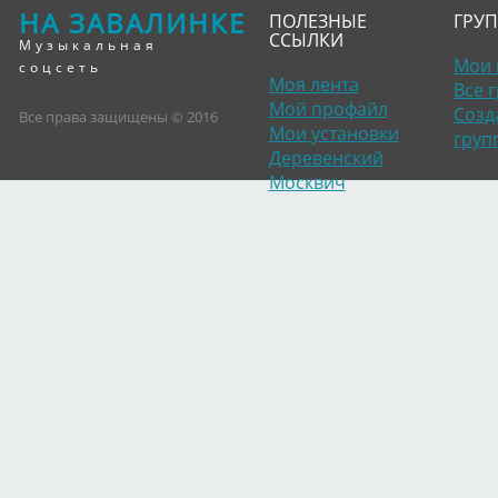
НА ЗАВАЛИНКЕ
ПОЛЕЗНЫЕ
ГРУ
ССЫЛКИ
Музыкальная
Мои 
соцсеть
Моя лента
Все 
Мой профайл
Созд
Все права защищены © 2016
Мои установки
груп
Деревенский
Москвич