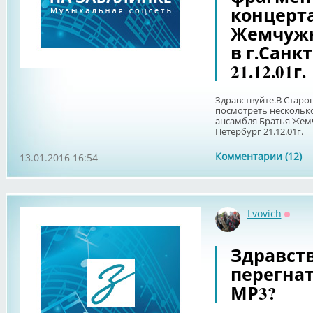
концерта
Жемчужн
в г.Санк
21.12.01г.
Здравствуйте.В Старо
посмотреть нескольк
ансамбля Братья Жемч
Петербург 21.12.01г.
Комментарии (12)
13.01.2016 16:54
Lvovich
Оффл
Здравст
перегна
МР3?