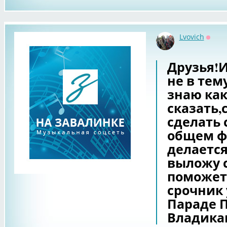
Lvovich
Оффл
Друзья!
не в тем
знаю ка
сказать,
сделать 
общем фо
делаетс
выложу 
поможет
срочник 
Параде 
Владика