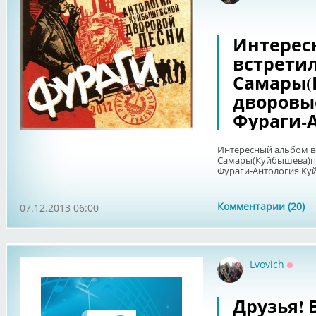
Интерес
встрети
Самары(
дворовы
Фураги-
Интересный альбом в
Самары(Куйбышева)пе
Фураги-Антология Ку
Комментарии (20)
07.12.2013 06:00
Lvovich
Оффл
Друзья! 