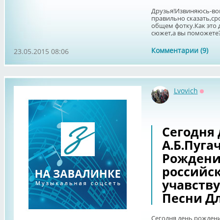
Друзья!Извиняюсь-воп
правильно сказать,сро
общем фотку.Как это
сюжет,а вы поможете?
Комментарии (9)
23.05.2015 08:06
Lvovich
Оффл
Сегодня
А.Б.Пуга
Рождени
российс
учавству
Песни Дл
Сегодня день рождени