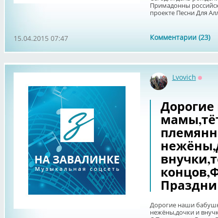
Примадонны российск
проекте Песни Для Алл
Комментарии (23)
15.04.2015 07:47
Lvovich
Оффл
Дорогие
мамы,тё
племянн
нежёны,
внучки,т
концов,Ф
Праздни
Дорогие наши бабушк
нежёны,дочки и внучк