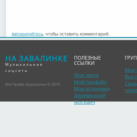
Авторизуйтесь
, чтобы оставить комментарий.
НА ЗАВАЛИНКЕ
ПОЛЕЗНЫЕ
ГРУ
ССЫЛКИ
Музыкальная
Мои 
соцсеть
Моя лента
Все 
Мой профайл
Созд
Все права защищены © 2016
Мои установки
груп
Деревенский
Москвич