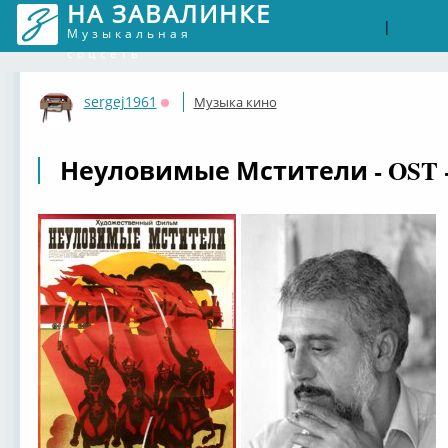
НА ЗАВАЛИНКЕ
Войти
Рег
|
Музыкальная
соцсеть
sergej1961
Музыка кино
Оффлайн
Неуловимые Мстители - OST -