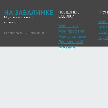
НА ЗАВАЛИНКЕ
ПОЛЕЗНЫЕ
ГРУ
ССЫЛКИ
Музыкальная
Мои 
соцсеть
Моя лента
Все 
Мой профайл
Созд
Все права защищены © 2016
Мои установки
груп
Деревенский
Москвич