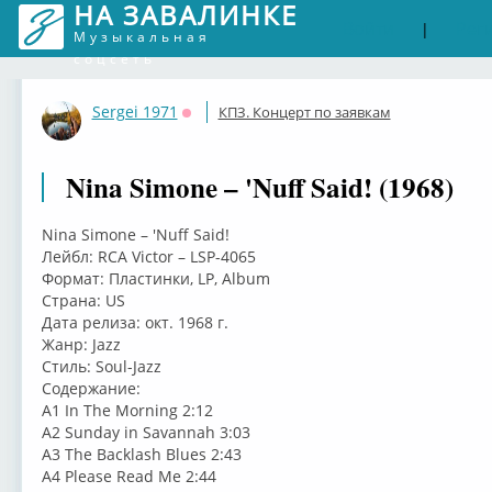
НА ЗАВАЛИНКЕ
Войти
Рег
|
Музыкальная
соцсеть
Sergei 1971
КПЗ. Концерт по заявкам
Оффлайн
Nina Simone – 'Nuff Said! (1968)
Nina Simone – 'Nuff Said!
Лейбл: RCA Victor – LSP-4065
Формат: Пластинки, LP, Album
Страна: US
Дата релиза: окт. 1968 г.
Жанр: Jazz
Стиль: Soul-Jazz
Содержание:
A1 In The Morning 2:12
A2 Sunday in Savannah 3:03
A3 The Backlash Blues 2:43
A4 Please Read Me 2:44