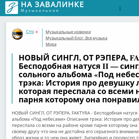
НА ЗАВАЛИНКЕ
Войти
Рег
|
Музыкальная
соцсеть
Cmi
Музыкальные новинки
Оффлайн
Музыкальный блог. Вся музыка
Мира
НОВЫЙ СИНГЛ, ОТ РЭПЕРА, FA
Бесподобная натуся II — синг
сольного альбома «Под небе
трэка: История про девушку 
которая переспала со всеми 
парня которому она понравил
НОВЫЙ СИНГЛ, ОТ РЭПЕРА, FAKTYRA - Бесподобная натуся I
альбома «Под небесами» Описания трэка: История про дев
переспала со всеми на районе кроме парня которому она
своему другу что она не достойна его серьезного внимания
образ жизни и то чем она живет. Битмэйкир и продюсер тр