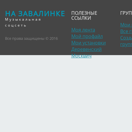
НА ЗАВАЛИНКЕ
ПОЛЕЗНЫЕ
ГРУ
ССЫЛКИ
Музыкальная
Мои 
соцсеть
Моя лента
Все 
Мой профайл
Созд
Все права защищены © 2016
Мои установки
груп
Деревенский
Москвич