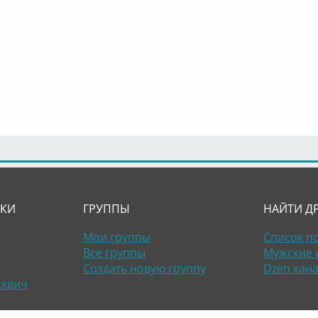
ЛКИ
ГРУППЫ
НАЙТИ Д
Мои группы
Список п
Все группы
Мужские 
Создать новую группу
Dzen кан
сквич