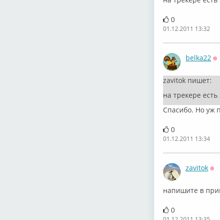
0
01.12.2011 13:32
belka22
О
zavitok пишет:
на трекере есть
Спасибо. Но уж п
0
01.12.2011 13:34
zavitok
Оф
напишите в прив
0
01.12.2011 13:35