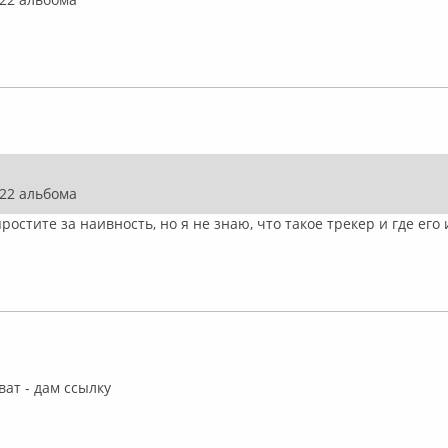
ффлайн
 22 альбома
ростите за наивность, но я не знаю, что такое трекер и где его 
флайн
ат - дам ссылку