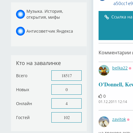
a50cc1e
Музыка. История,
Ссылка на
открытия, мифы
Антисоветчик Яндекса
Комментарии (
Кто на завалинке
belka22
О
Всего
18517
O'Donnell, Kev
Новых
0
0
01.12.2011 12:14
Онлайн
4
Гостей
102
zavitok
Оф
на трекере есть