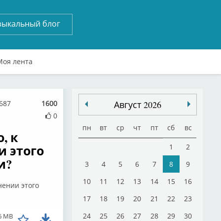
зыкальный блог
Моя лента
3687
1600
Август 2026
0
пн
вт
ср
чт
пт
сб
вс
, к
и этого
1
2
и?
3
4
5
6
7
8
9
10
11
12
13
14
15
16
нении этого
17
18
19
20
21
22
23
24
25
26
27
28
29
30
6 MB