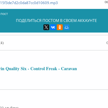
06
915f3de7d2c0da87cc0d10609.mp3
 пост
ПОДЕЛИТЬСЯ ПОСТОМ В СВОЕМ АККАУНТЕ
4)
ффлайн
in Quality Six - Control Freak - Caravan
флайн
 22 альбома