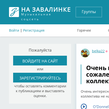
НА ЗАВАЛИНКЕ
Группы
Музыкальная
соцсеть
Войти
|
Регистрация
Горячее
Пожалуйста
belka22
О
ВОЙДИТЕ НА САЙТ
Очень 
или
сожале
ЗАРЕГИСТРИРУЙТЕСЬ
коллек
чтобы оставлять комментарии
к публикациям и выставлять
Очень интересна
оценки.
коллектива не н
O'Donnell