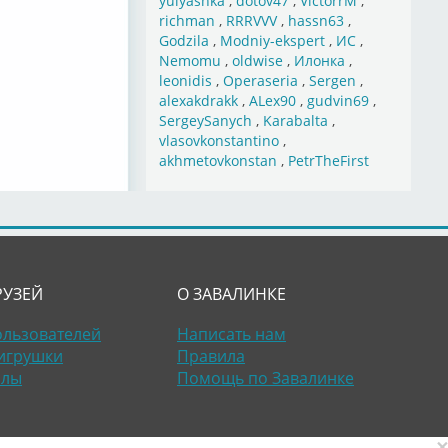
yulyashka
,
dotov47
,
VictorrM
,
richman
,
RRRVVV
,
hassn63
,
Godzila
,
Modniy-ekspert
,
ИС
,
Nemomu
,
oldwise
,
Илонка
,
leonidis
,
Operaseria
,
Sergen
,
alexakdrakk
,
ALex90
,
gudvin69
,
SergeySanych
,
Karabalta
,
vlasovkonstantino
,
akhmetovkonstan
,
PetrTheFirst
РУЗЕЙ
О ЗАВАЛИНКЕ
ользователей
Написать нам
игрушки
Правила
алы
Помощь по Завалинке
×