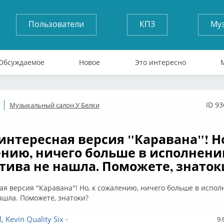
Пользователи
КПЗ
Му
Обсуждаемое
Новое
Это интересно
ID 9
Музыкальный салон У Белки
ффлайн
интересная версия "Каравана"! Но
нию, ничего больше в исполнени
тива не нашла. Поможете, знаток
я версия "Каравана"! Но, к сожалению, ничего больше в испол
ашла. Поможете, знатоки?
, Kevin Quality Six -
9.