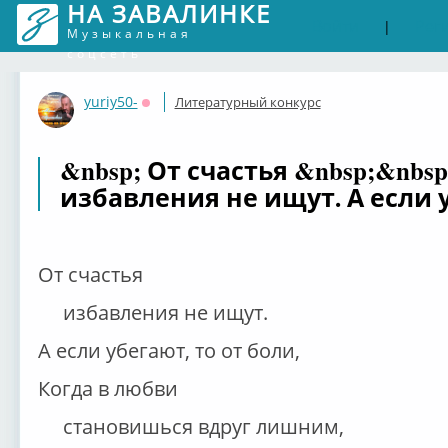
НА ЗАВАЛИНКЕ
Войти
Рег
|
Музыкальная
соцсеть
yuriy50-
Литературный конкурс
Оффлайн
&nbsp; От счастья &nbsp;&nbsp
избавления не ищут. А если у
От счастья
избавления не ищут.
А если убегают, то от боли,
Когда в любви
становишься вдруг лишним,