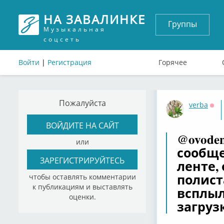
НА ЗАВАЛИНКЕ
Группы
Музыкальная
соцсеть
Войти
|
Регистрация
Горячее
Пожалуйста
verba
Офф
ВОЙДИТЕ НА САЙТ
@ovode
или
сообще
ЗАРЕГИСТРИРУЙТЕСЬ
ленте,
полист
чтобы оставлять комментарии
к публикациям и выставлять
всплыл
оценки.
загруз