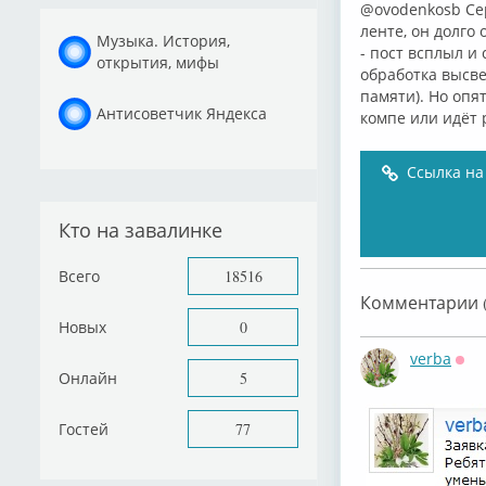
@ovodenkosb Сер
ленте, он долго
Музыка. История,
- пост всплыл и
открытия, мифы
обработка высве
памяти). Но опя
Антисоветчик Яндекса
компе или идёт 
Ссылка на
Кто на завалинке
Всего
18516
Комментарии (
Новых
0
verba
Офф
Онлайн
5
Гостей
77