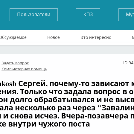
Пользователи
КПЗ
Му
Обсуждаемое
Новое
Это интересно
ID 9
Задать вопрос
лайн
Компьютерная помощь
nkosb Сергей, почему-то зависают
ния. Только что задала вопрос в
 он долго обрабатывался и не высв
ала несколько раз через "Завалинк
 и снова исчез. Вчера-позавчера 
ке внутри чужого поста