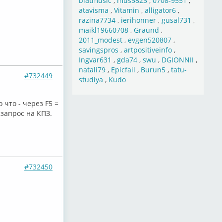
blatmusic
,
mus5823
,
0708-9551
,
atavisma
,
Vitamin
,
alligator6
,
razina7734
,
ierihonner
,
gusal731
,
maikl19660708
,
Graund
,
2011_modest
,
evgen520807
,
savingspros
,
artpositiveinfo
,
Ingvar631
,
gda74
,
swu
,
DGIONNII
,
natali79
,
Epicfail
,
Burun5
,
tatu-
#732449
studiya
,
Kudo
 что - через F5 =
 запрос на КПЗ.
#732450