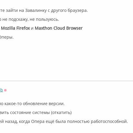
те зайти на Завалинку с другого браузера.
 не подскажу, не пользуюсь.
о
Mozilla Firefox
и
Maxthon Cloud Browser
Оперы.
sb
Оффлайн
о какое-то обновление версии.
ить состояние системы (откатить)
ей назад, когда Опера ещё была полностью работоспособной.