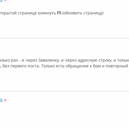
Оффлайн
открытой странице кликнуть
F5
(обновить страницу)
лайн
ько раз - и через Завалинку, и через адресную строку, и только
, без первого поста. Только есть обращение к Вам и повторный
sb
Оффлайн