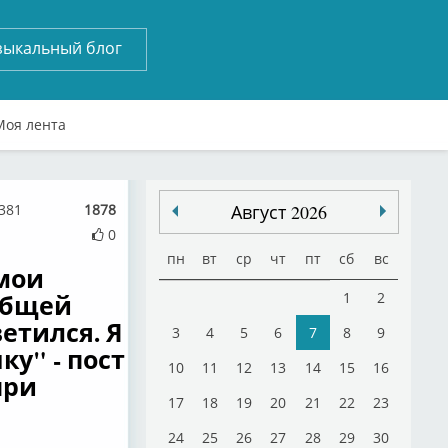
зыкальный блог
Моя лента
4381
1878
Август 2026
0
пн
вт
ср
чт
пт
сб
вс
 мои
 общей
1
2
етился. Я
3
4
5
6
7
8
9
у" - пост
10
11
12
13
14
15
16
при
17
18
19
20
21
22
23
24
25
26
27
28
29
30