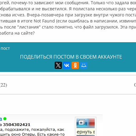
гей, почему-то зависают мои сообщения. Только что задала в
 обрабатывался и не высветился. Я полистала несколько раз чер
 снова исчез. Вчера-позавчера при загрузке внутри чужого пост
тившая в итоге Not Faund (если ошиблась в написании, извини
ть после "листания" стало понятно, что файл загрузился. Эта п
работа на сайте?
 пост
ПОДЕЛИТЬСЯ ПОСТОМ В СВОЕМ АККАУНТЕ
22)
лайн