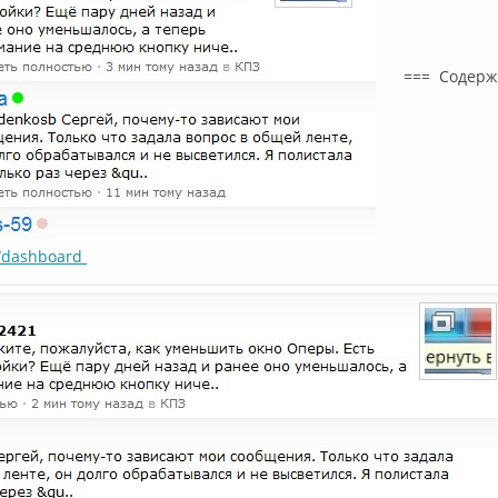
=== Содержи
u/dashboard