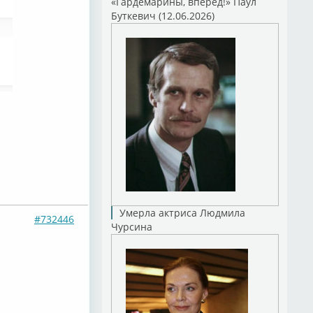
«Гардемарины, вперед!» Паул
Буткевич (12.06.2026)
Умерла актриса Людмила
#732446
Чурсина