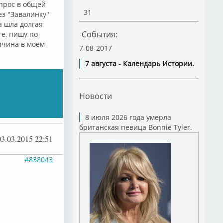
опрос в общей
31
ез "Завалинку"
а шла долгая
События:
те, пишу по
ричина в моём
7-08-2017
7 августа - Календарь Истории.
Новости
8 июля 2026 года умерла
британская певица Bonnie Tyler.
03.03.2015 22:51
#838043