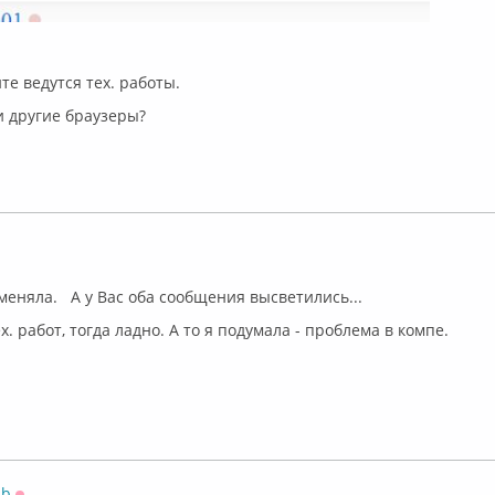
те ведутся тех. работы.
и другие браузеры?
лайн
 меняла. А у Вас оба сообщения высветились...
ех. работ, тогда ладно. А то я подумала - проблема в компе.
sb