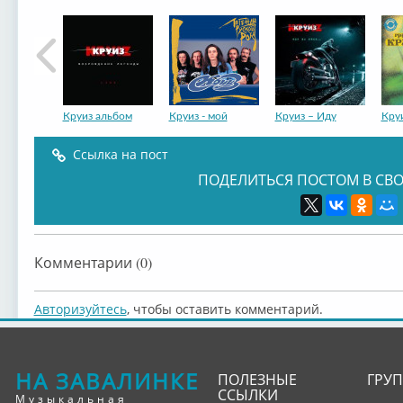
Круиз альбом
Круиз - мой
Круиз – Иду
Кру
Ссылка на пост
ПОДЕЛИТЬСЯ ПОСТОМ В СВО
Круиз – Live
Комментарии (0)
Авторизуйтесь
, чтобы оставить комментарий.
НА ЗАВАЛИНКЕ
ПОЛЕЗНЫЕ
ГРУ
ССЫЛКИ
Музыкальная