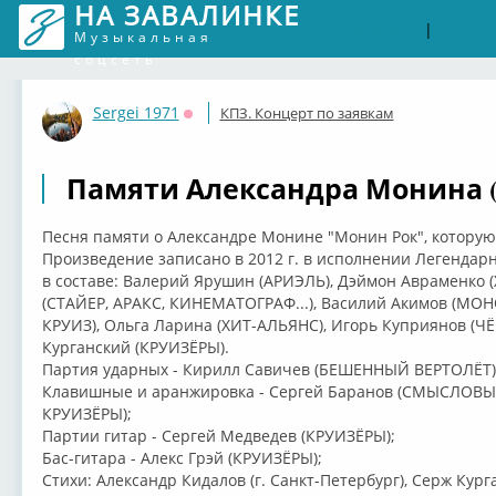
НА ЗАВАЛИНКЕ
Войти
Рег
|
Музыкальная
соцсеть
Sergei 1971
КПЗ. Концерт по заявкам
Оффлайн
Памяти Александра Монина (
Песня памяти о Александре Монине "Монин Рок", которую
Произведение записано в 2012 г. в исполнении Легенда
в составе: Валерий Ярушин (АРИЭЛЬ), Дэймон Авраменко 
(СТАЙЕР, АРАКС, КИНЕМАТОГРАФ...), Василий Акимов (МОН
КРУИЗ), Ольга Ларина (ХИТ-АЛЬЯНС), Игорь Куприянов (
Курганский (КРУИЗЁРЫ).
Партия ударных - Кирилл Савичев (БЕШЕННЫЙ ВЕРТОЛЁТ)
Клавишные и аранжировка - Сергей Баранов (СМЫСЛОВ
КРУИЗЁРЫ);
Партии гитар - Сергей Медведев (КРУИЗЁРЫ);
Бас-гитара - Алекс Грэй (КРУИЗЁРЫ);
Стихи: Александр Кидалов (г. Санкт-Петербург), Серж Кург