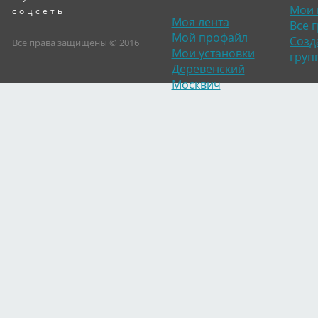
Мои 
соцсеть
Моя лента
Все 
Мой профайл
Созд
Все права защищены © 2016
Мои установки
груп
Деревенский
Москвич