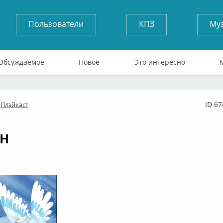
Пользователи
КПЗ
Му
Обсуждаемое
Новое
Это интересно
ID 6
Плэйкаст
лайн
Н