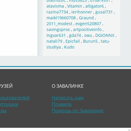
blatmusic
,
mus5823
,
0708-9551
,
atavisma
,
Vitamin
,
alligator6
,
razina7734
,
ierihonner
,
gusal731
,
maikl19660708
,
Graund
,
2011_modest
,
evgen520807
,
savingspros
,
artpositiveinfo
,
Ingvar631
,
gda74
,
swu
,
DGIONNII
,
natali79
,
Epicfail
,
Burun5
,
tatu-
studiya
,
Kudo
РУЗЕЙ
О ЗАВАЛИНКЕ
ользователей
Написать нам
игрушки
Правила
алы
Помощь по Завалинке
×