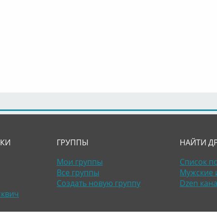
ЛКИ
ГРУППЫ
НАЙТИ Д
Мои группы
Список п
Все группы
Мужские 
Создать новую группу
Dzen кан
сквич