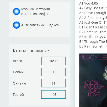
A1 You 4:05
A2 Easy Does It 3
Музыка. История,
A3 Close Enough 
открытия, мифы
A4 A Robinsong 3
A5 Just One Of T
Антисоветчик Яндекса
B1 I Can't Resist
B2 Come In From 
B3 In The Days O
B4 Through The E
B5 Rain Sometim
Кто на завалинке
Всего
18517
Новых
1
Онлайн
14
Гостей
105