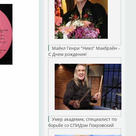
y,
And
Майкл Генри "Нико" Макбрэйн -
С Днем рождения!
–
Умер академик, специалист по
борьбе со СПИДом Покровский
With