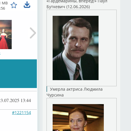
«Гардемарины, вперед!» Паул
1 MB
Буткевич (12.06.2026)
:56
–
Умерла актриса Людмила
–
Чурсина
23.07.2025 13:44
#1221154