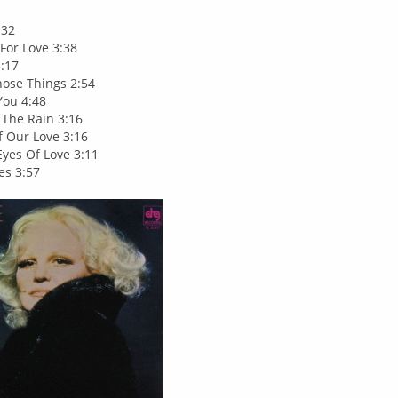
:32
For Love 3:38
:17
hose Things 2:54
 You 4:48
The Rain 3:16
f Our Love 3:16
yes Of Love 3:11
es 3:57