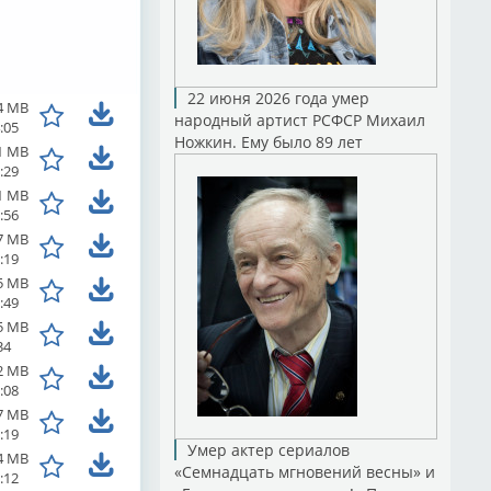
22 июня 2026 года умер
4 MB
народный артист РСФСР Михаил
:05
Ножкин. Ему было 89 лет
1 MB
:29
1 MB
:56
7 MB
:19
5 MB
:49
5 MB
34
2 MB
:08
7 MB
:19
Умер актер сериалов
4 MB
«Семнадцать мгновений весны» и
:12