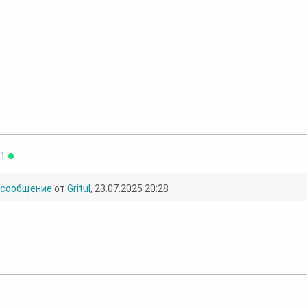
лайн
Peggy Lee –
Peggy Lee –
Miss Peggy
Peggy Lee 
71
Онлайн
Peggy Lee -
Peggy Lee –
Peggy Lee –
Peggy Lee 
сообщение
от
Gritul
, 23.07.2025 20:28
Peggy Lee –
Peggy Lee –
Peggy Lee –
Peggy Lee 