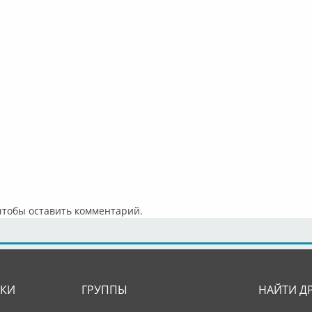
Peggy Lee –
Peggy Lee –
Miss Peggy
Peggy Lee 
Peggy Lee –
Peggy Lee –
Peggy Lee –
Peggy Lee 
 чтобы оставить комментарий.
Peggy Lee –
Peggy Lee –
Peggy Lee –
Peggy Lee 
ЛКИ
ГРУППЫ
НАЙТИ Д