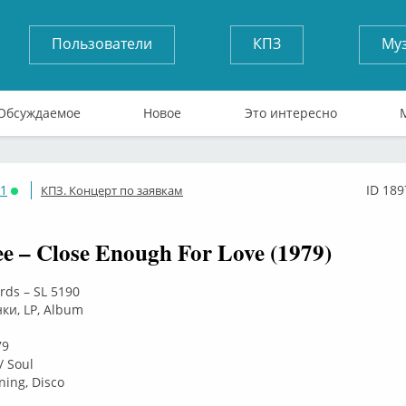
Пользователи
КПЗ
Му
Обсуждаемое
Новое
Это интересно
71
ID 189
КПЗ. Концерт по заявкам
Онлайн
e – Close Enough For Love (1979)
rds – SL 5190
ки, LP, Album
79
/ Soul
ning, Disco