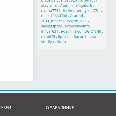
blatmusic
,
mus5823
,
0708-9551
,
atavisma
,
Vitamin
,
alligator6
,
razina7734
,
ierihonner
,
gusal731
,
maikl19660708
,
Graund
,
2011_modest
,
evgen520807
,
–
savingspros
,
artpositiveinfo
,
Ingvar631
,
gda74
,
swu
,
DGIONNII
,
natali79
,
Epicfail
,
Burun5
,
tatu-
studiya
,
Kudo
–
–
РУЗЕЙ
О ЗАВАЛИНКЕ