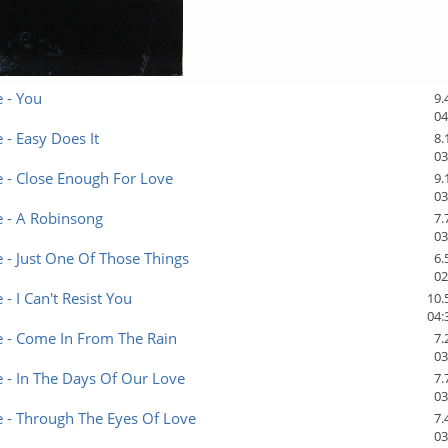
 - You
9.
04
 - Easy Does It
8.
03
 - Close Enough For Love
9.
03
e - A Robinsong
7.
03
 - Just One Of Those Things
6.
02
- I Can't Resist You
10.
04:
e - Come In From The Rain
7.
03
 - In The Days Of Our Love
7.
03
 - Through The Eyes Of Love
7.
03