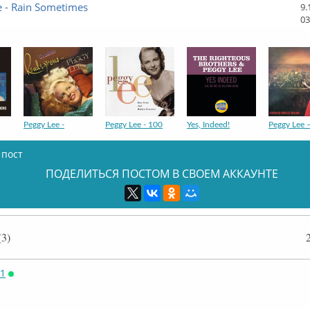
e - Rain Sometimes
9.
03
Peggy Lee -
Peggy Lee - 100
Yes, Indeed!
Peggy Lee 
 пост
ПОДЕЛИТЬСЯ ПОСТОМ В СВОЕМ АККАУНТЕ
Peggy Lee &
Peggy Lee &
Benny Goodman
Peggy Lee 
3)
71
Онлайн