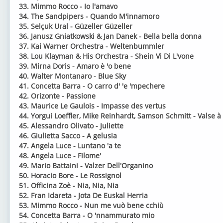
33. Mimmo Rocco - Io l'amavo
34. The Sandpipers - Quando M'innamoro
35. Selçuk Ural - Güzeller Güzeller
36. Janusz Gniatkowski & Jan Danek - Bella bella donna
37. Kai Warner Orchestra - Weltenbummler
38. Lou Klayman & His Orchestra - Shein Vi Di L'vone
39. Mirna Doris - Amaro è 'o bene
40. Walter Montanaro - Blue Sky
41. Concetta Barra - O carro d' 'e 'mpechere
42. Orizonte - Passione
43. Maurice Le Gaulois - Impasse des vertus
44. Yorgui Loeffler, Mike Reinhardt, Samson Schmitt - Valse à
45. Alessandro Olivato - Juliette
46. Giulietta Sacco - A gelusia
47. Angela Luce - Luntano 'a te
48. Angela Luce - Filome'
49. Mario Battaini - Valzer Dell'Organino
50. Horacio Bore - Le Rossignol
51. Officina Zoè - Nia, Nia, Nia
52. Fran Idareta - Jota De Euskal Herria
53. Mimmo Rocco - Nun me vuò bene cchiù
54. Concetta Barra - O 'nnammurato mio