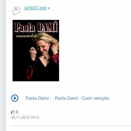
GHOST-ind
Оффлайн
Paola Dami - . Paola Damì - Cuori semplic
0
30.11.2012 19:15