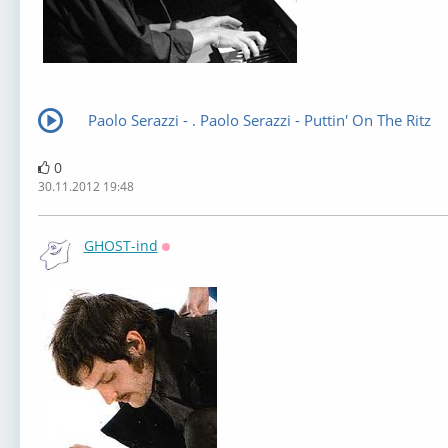
Paolo Serazzi - . Paolo Serazzi - Puttin' On The Ritz
0
30.11.2012 19:48
GHOST-ind
Оффлайн