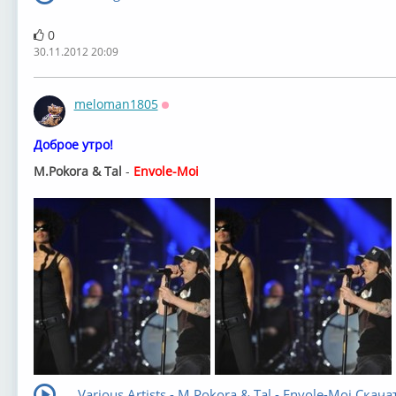
0
30.11.2012 20:09
meloman1805
Оффлайн
Доброе утро!
M.Pokora & Tal
-
Envole-Moi
Various Artists - M.Pokora & Tal - Envole-Moi Скачат