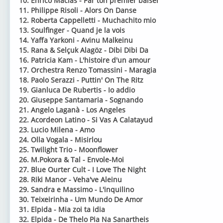
10. Enrico Macias - Par ton premier baiser
11. Philippe Risoli - Alors On Danse
12. Roberta Cappelletti - Muchachito mio
13. Soulfinger - Quand je la vois
14. Yaffa Yarkoni - Avinu Malkeinu
15. Rana & Selçuk Alagöz - Dibi Dibi Da
16. Patricia Kam - L'histoire d'un amour
17. Orchestra Renzo Tomassini - Maragia
18. Paolo Serazzi - Puttin' On The Ritz
19. Gianluca De Rubertis - Io addio
20. Giuseppe Santamaria - Sognando
21. Angelo Laganà - Los Angeles
22. Acordeon Latino - Si Vas A Calatayud
23. Lucio Milena - Amo
24. Olla Vogala - Misirlou
25. Twilight Trio - Moonflower
26. M.Pokora & Tal - Envole-Moi
27. Blue Ourter Cult - I Love The Night
28. Riki Manor - Veha've Aleinu
29. Sandra e Massimo - L'inquilino
30. Teixeirinha - Um Mundo De Amor
31. Elpida - Mia zoi ta idia
32. Elpida - De Thelo Pia Na Sanartheis