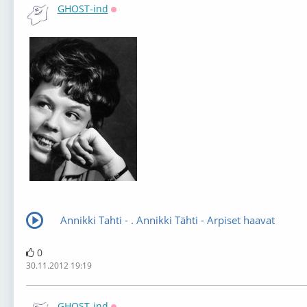
GHOST-ind
Оффлайн
Annikki Tahti - . Annikki Tähti - Arpiset haavat
0
30.11.2012 19:19
GHOST-ind