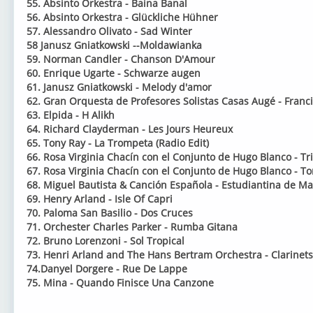
55. Absinto Orkestra - Baina Banal
56. Absinto Orkestra - Glückliche Hühner
57. Alessandro Olivato - Sad Winter
58 Janusz Gniatkowski --Moldawianka
59. Norman Candler - Chanson D'Amour
60. Enrique Ugarte - Schwarze augen
61. Janusz Gniatkowski - Melody d'amor
62. Gran Orquesta de Profesores Solistas Casas Augé - Franc
63. Elpida - H Alikh
64. Richard Clayderman - Les Jours Heureux
65. Tony Ray - La Trompeta (Radio Edit)
66. Rosa Virginia Chacín con el Conjunto de Hugo Blanco - Tri
67. Rosa Virginia Chacín con el Conjunto de Hugo Blanco - 
68. Miguel Bautista & Canción Española - Estudiantina de Ma
69. Henry Arland - Isle Of Capri
70. Paloma San Basilio - Dos Cruces
71. Orchester Charles Parker - Rumba Gitana
72. Bruno Lorenzoni - Sol Tropical
73. Henri Arland and The Hans Bertram Orchestra - Clarinets 
74.Danyel Dorgere - Rue De Lappe
75. Mina - Quando Finisce Una Canzone