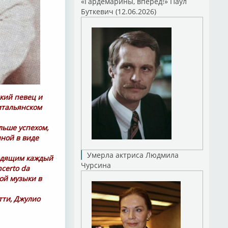
«Гардемарины, вперед!» Паул
Буткевич (12.06.2026)
ский певец и
итальянском
ольше успехом,
нной в виде
Умерла актриса Людмила
ходящим каждый
Чурсина
ncerto da
кой музыки в
тти, Джулио