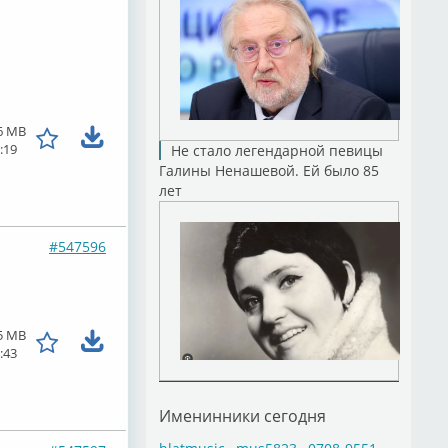
6 MB
:19
Не стало легендарной певицы
Галины Ненашевой. Ей было 85
лет
#547596
5 MB
:43
Именинники сегодня