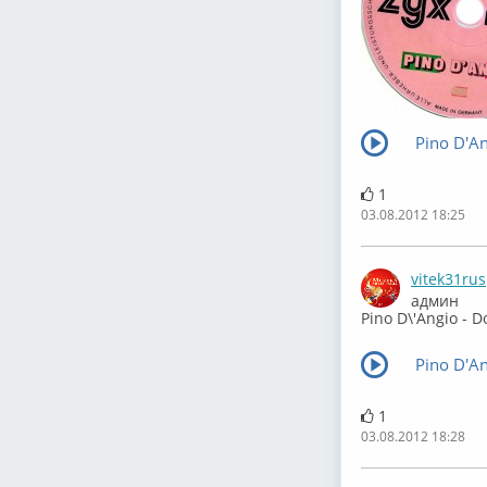
Pino D'An
1
03.08.2012 18:25
vitek31rus
админ
Pino D\'Angio - D
Pino D'An
1
03.08.2012 18:28