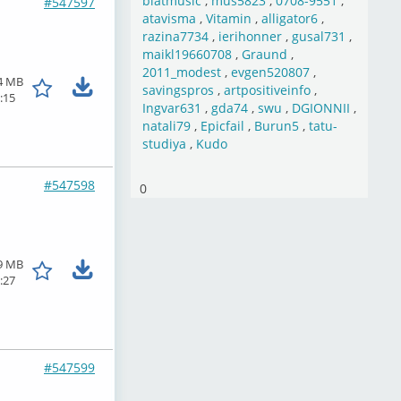
blatmusic
,
mus5823
,
0708-9551
,
#547597
atavisma
,
Vitamin
,
alligator6
,
razina7734
,
ierihonner
,
gusal731
,
maikl19660708
,
Graund
,
2011_modest
,
evgen520807
,
4 MB
savingspros
,
artpositiveinfo
,
:15
Ingvar631
,
gda74
,
swu
,
DGIONNII
,
natali79
,
Epicfail
,
Burun5
,
tatu-
studiya
,
Kudo
#547598
0
9 MB
:27
#547599