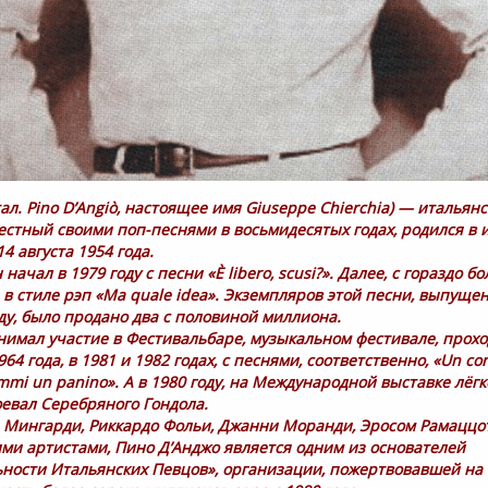
ал. Pino D’Angiò, настоящее имя Giuseppe Chierchia) — итальян
естный своими поп-песнями в восьмидесятых годах, родился в 
4 августа 1954 года.
начал в 1979 году с песни «È libero, scusi?». Далее, с гораздо б
в стиле рэп «Ma quale idea». Экземпляров этой песни, выпуще
оду, было продано два с половиной миллиона.
нимал участие в Фестивальбаре, музыкальном фестивале, про
964 года, в 1981 и 1982 годах, с песнями, соответственно, «Un co
ammi un panino». А в 1980 году, на Международной выставке лёг
евал Серебряного Гондола.
а Мингарди, Риккардо Фольи, Джанни Моранди, Эросом Рамаццо
ми артистами, Пино Д’Анджо является одним из основателей
ьности Итальянских Певцов», организации, пожертвовавшей на