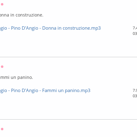
Оффлайн
onna in construzione.
gio - Pino D'Angio - Donna in construzione.mp3
7.
03
Оффлайн
Fammi un panino.
ngio - Pino D'Angio - Fammi un panino.mp3
7.
03
Оффлайн