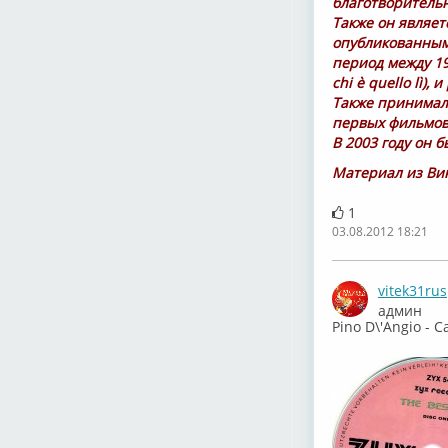
благотворительн
Также он являе
опубликованным 
период между 19
chi è quello lì)
Также принимал 
первых фильмов
В 2003 году он 
Материал из Ви
1
03.08.2012 18:21
vitek31rus
админ
Pino D\'Angio - C