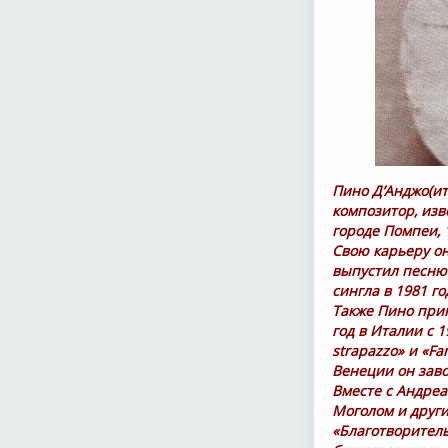
Пино Д’Анджо(ит
композитор, изв
городе Помпеи, 1
Свою карьеру он 
выпустил песню 
сингла в 1981 г
Также Пино при
год в Италии с 1
strapazzo» и «F
Венеции он заво
Вместе с Андре
Моголом и други
«Благотворител