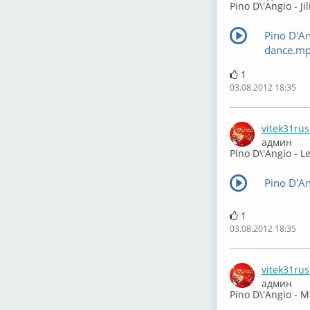
Pino D\'Angio - J
Pino D'An
dance.m
1
03.08.2012 18:35
vitek31rus
админ
Pino D\'Angio - L
Pino D'An
1
03.08.2012 18:35
vitek31rus
админ
Pino D\'Angio - M