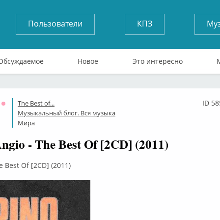
Пользователи
КПЗ
Му
Обсуждаемое
Новое
Это интересно
ID 5
The Best of...
Оффлайн
Музыкальный блог. Вся музыка
Мира
ngio - The Best Of [2CD] (2011)
e Best Of [2CD] (2011)