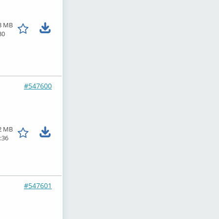
3 MB
30
#547600
2 MB
:36
#547601