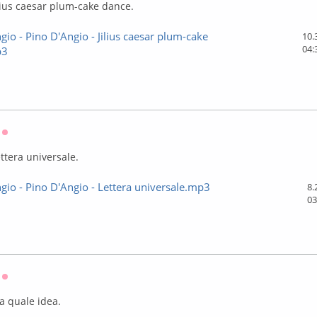
ilius caesar plum-cake dance.
gio - Pino D'Angio - Jilius caesar plum-cake
10.
04:
p3
Оффлайн
ettera universale.
gio - Pino D'Angio - Lettera universale.mp3
8.
03
Оффлайн
a quale idea.