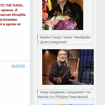
TO THE FUNK»,
 музыки. В
ключая Mina(Ma
 программы.
я в одном из
Майкл Генри "Нико" Макбрэйн -
С Днем рождения!
#547595
Умер академик, специалист по
борьбе со СПИДом Покровский