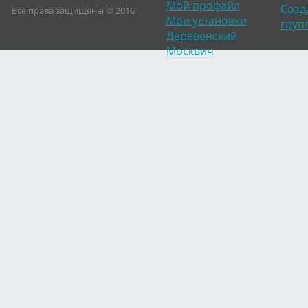
Мой профайл
Созд
Все права защищены © 2016
Мои установки
груп
Деревенский
Москвич