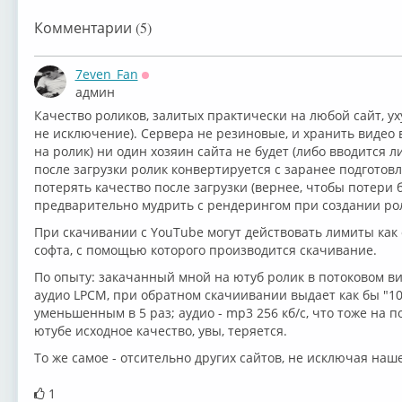
Комментарии (5)
7even_Fan
Оффлайн
админ
Качество роликов, залитых практически на любой сайт, ух
не исключение). Сервера не резиновые, и хранить видео в
на ролик) ни один хозяин сайта не будет (либо вводится л
после загрузки ролик конвертируется с заранее подгото
потерять качество после загрузки (вернее, чтобы потер
предварительно мудрить с рендерингом при создании ро
При скачивании с YouTube могут действовать лимиты как о
софта, с помощью которого производится скачивание.
По опыту: закачанный мной на ютуб ролик в потоковом вид
аудио LPCM, при обратном скачиивании выдает как бы "108
уменьшенным в 5 раз; аудио - mp3 256 кб/c, что тоже на п
ютубе исходное качество, увы, теряется.
То же самое - отсительно других сайтов, не исключая нашег
1