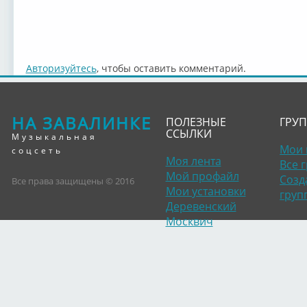
Авторизуйтесь
, чтобы оставить комментарий.
НА ЗАВАЛИНКЕ
ПОЛЕЗНЫЕ
ГРУ
ССЫЛКИ
Музыкальная
Мои 
соцсеть
Моя лента
Все 
Мой профайл
Созд
Все права защищены © 2016
Мои установки
груп
Деревенский
Москвич