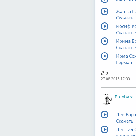
Жанна Г
Скачать ·
Иосиф Ко
Скачать ·
Ирина Б
Скачать ·
Ирма Сох
Герман -
0
27.08.2015 17:00
Bumbaras
Лев Бара
Скачать ·
Леонид 
о вальсе