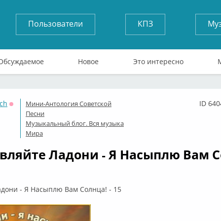
Пользователи
КПЗ
Му
Обсуждаемое
Новое
Это интересно
ch
ID 640
Мини-Антология Советской
Оффлайн
Песни
Музыкальный блог. Вся музыка
Мира
вляйте Ладони - Я Насыплю Вам С
дони - Я Насыплю Вам Солнца! - 15