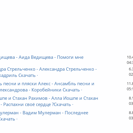
дищева - Аида Ведищева - Помоги мне
10.
04:
ра Стрельченко - Александра Стрельченко -
6.
02
кадриль Скачать ·
 песни и пляски Алекс - Ансамбль песни и
11.
05:
лександрова - Коробейники Скачать ·
пе и Стахан Рахимов - Алла Иошпе и Стахан
8.
03
- Распахни своё сердце ?Скачать ·
улерман - Вадим Мулерман - Последнее
8.
03
качать ·