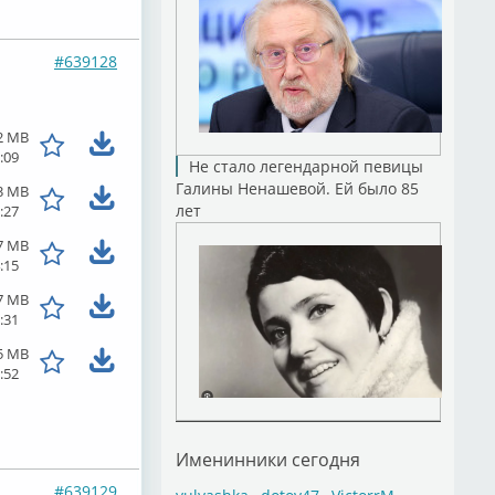
#639128
2 MB
:09
Не стало легендарной певицы
Галины Ненашевой. Ей было 85
3 MB
лет
:27
7 MB
:15
7 MB
:31
5 MB
:52
Именинники сегодня
#639129