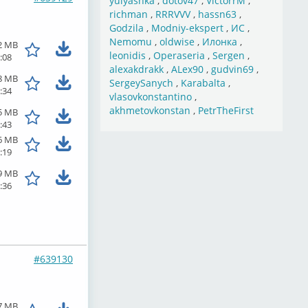
yulyashka
,
dotov47
,
VictorrM
,
richman
,
RRRVVV
,
hassn63
,
Godzila
,
Modniy-ekspert
,
ИС
,
Nemomu
,
oldwise
,
Илонка
,
2 MB
leonidis
,
Operaseria
,
Sergen
,
:08
alexakdrakk
,
ALex90
,
gudvin69
,
8 MB
SergeySanych
,
Karabalta
,
:34
vlasovkonstantino
,
akhmetovkonstan
,
PetrTheFirst
5 MB
:43
6 MB
:19
9 MB
:36
#639130
7 MB