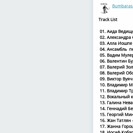
Bumbaras
Track List
01. Аида Ведище
02. Александра 
03. Алла Иошпе 
04. Ансамбль пе
05. Вадим Муле
06. Валентин Б
07. Валерий Зол
08. Валерий Обо
09. Виктор Вуяч
10. Владимир Ма
11. Владимир Тр
12. Вокальный к
13. Галина Нева
14. Геннадий Бе
15. Георгий Мин
16. Жан Татлян 
17. Жанна Горо
18. Иосиф Кобзо