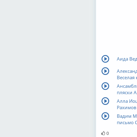
Аида Ве
Александ
Веселая 
Ансамбль
пляски А
Алла Иош
Рахимов 
Вадим М
письмо С
0