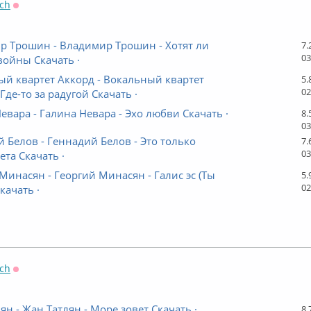
ch
Оффлайн
р Трошин - Владимир Трошин - Хотят ли
7.
03
войны Скачать ·
й квартет Аккорд - Вокальный квартет
5.
02
Где-то за радугой Скачать ·
евара - Галина Невара - Эхо любви Скачать ·
8.
03
 Белов - Геннадий Белов - Это только
7.
03
ета Скачать ·
Минасян - Георгий Минасян - Галис эс (Ты
5.
02
качать ·
ch
Оффлайн
ян - Жан Татлян - Море зовет Скачать ·
8.