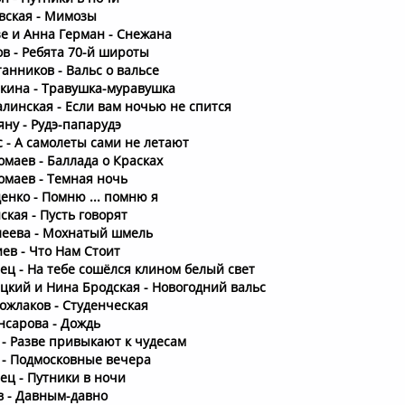
вская - Мимозы
е и Анна Герман - Снежана
в - Ребята 70-й широты
анников - Вальс о вальсе
кина - Травушка-муравушка
линская - Если вам ночью не спится
ну - Рудэ-папарудэ
 - А самолеты сами не летают
маев - Баллада о Красках
омаев - Темная ночь
енко - Помню ... помню я
кая - Пусть говорят
леева - Мохнатый шмель
ев - Что Нам Стоит
ец - На тебе сошёлся клином белый свет
цкий и Нина Бродская - Новогодний вальс
ожлаков - Студенческая
нсарова - Дождь
 - Разве привыкают к чудесам
 - Подмосковные вечера
ец - Путники в ночи
в - Давным-давно