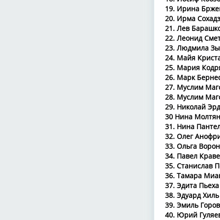
19. Ирина Брже
20. Ирма Сохадз
21. Лев Барашко
22. Леонид Смет
23. Людмила Зы
24. Майя Криста
25. Мария Кодря
26. Марк Бернес
27. Муслим Маго
28. Муслим Маг
29. Николай Эрд
30 Нина Молтянс
31. Нина Панте
32. Олег Анофри
33. Ольга Ворон
34. Павел Краве
35. Станислав П
36. Тамара Миа
37. Эдита Пьеха
38. Эдуард Хиль
39. Эмиль Горов
40. Юрий Гуляе