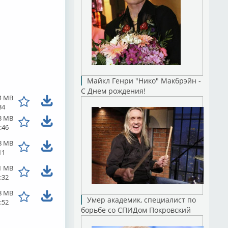
Майкл Генри "Нико" Макбрэйн -
С Днем рождения!
4 MB
34
3 MB
:46
8 MB
11
1 MB
:32
8 MB
Умер академик, специалист по
:52
борьбе со СПИДом Покровский