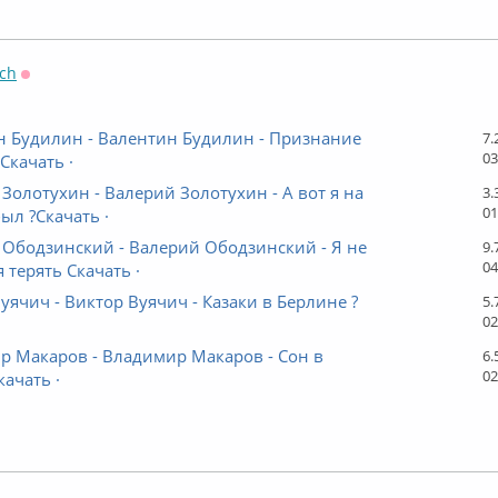
ch
Оффлайн
н Будилин - Валентин Будилин - Признание
7.
03
Скачать ·
Золотухин - Валерий Золотухин - А вот я на
3.
01
ыл ?Скачать ·
Ободзинский - Валерий Ободзинский - Я не
9.
04
я терять Скачать ·
уячич - Виктор Вуячич - Казаки в Берлине ?
5.
02
р Макаров - Владимир Макаров - Сон в
6.
02
качать ·