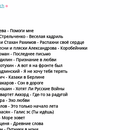
ch
Оффлайн
ва - Помоги мне
Стрельченко - Веселая кадриль
и Стахан Рахимов - Распахни своё сердце
сни и пляски Александрова - Коробейники
рман - Последнее письмо
удилин - Признание в любви
отухин - А вот я на фронте был
дзинский - Я не хочу тебя терять
ич - Казаки в Берлине
каров - Сон в дороге
ошин - Хотят Ли Русские Войны
вартет Аккорд - Где-то за радугой
ра - Эхо любви
лов - Это только начало лета
асян - Галис эс (Ты идёшь)
- Море зовет
щеня - Древние слова
н - Путники в ночи