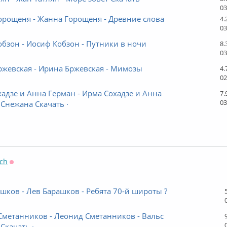
03
орощеня - Жанна Горощеня - Древние слова
4.
03
бзон - Иосиф Кобзон - Путники в ночи
8.
03
ржевская - Ирина Бржевская - Мимозы
4.
02
адзе и Анна Герман - Ирма Сохадзе и Анна
7.
03
 Снежана Скачать ·
ch
Оффлайн
шков - Лев Барашков - Ребята 70-й широты ?
Сметанников - Леонид Сметанников - Вальс
 Скачать ·