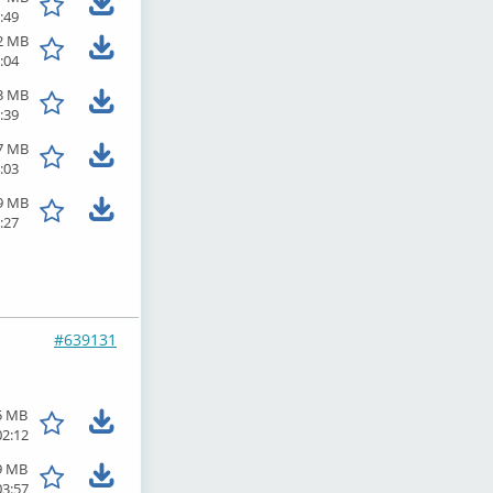
:49
2 MB
:04
3 MB
:39
7 MB
:03
9 MB
:27
#639131
5 MB
02:12
9 MB
03:57