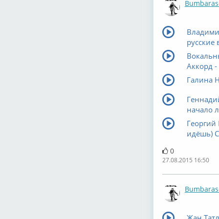
Bumbaras
Владими
русские 
Вокальны
Аккорд - 
Галина Н
Геннадий
начало л
Георгий 
идёшь) С
0
27.08.2015 16:50
Bumbaras
Жан Татл