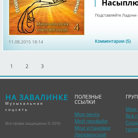
Насыплю 
Подставляйте Ладони -
Комментарии (5)
11.08.2015 18:14
1
2
3
НА ЗАВАЛИНКЕ
ПОЛЕЗНЫЕ
ГРУ
ССЫЛКИ
Музыкальная
Мои 
соцсеть
Моя лента
Все 
Мой профайл
Созд
Все права защищены © 2016
Мои установки
груп
Деревенский