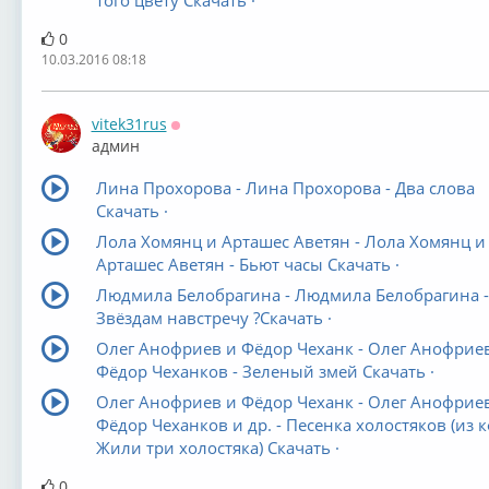
того цвету Скачать ·
0
10.03.2016 08:18
vitek31rus
Оффлайн
админ
Лина Прохорова - Лина Прохорова - Два слова
Скачать ·
Лола Хомянц и Арташес Аветян - Лола Хомянц и
Арташес Аветян - Бьют часы Скачать ·
Людмила Белобрагина - Людмила Белобрагина -
Звёздам навстречу ?Скачать ·
Олег Анофриев и Фёдор Чеханк - Олег Анофрие
Фёдор Чеханков - Зеленый змей Скачать ·
Олег Анофриев и Фёдор Чеханк - Олег Анофрие
Фёдор Чеханков и др. - Песенка холостяков (из 
Жили три холостяка) Скачать ·
0