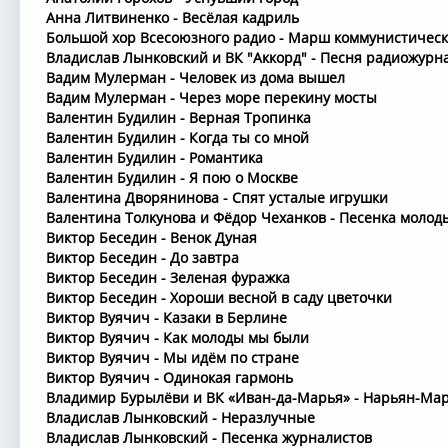
Анна Литвиненко - Весёлая кадриль
Большой хор Всесоюзного радио - Марш коммунистическ
Владислав Лынковский и ВК "Аккорд" - Песня радиожурн
Вадим Мулерман - Человек из дома вышел
Вадим Мулерман - Через море перекину мосты
Валентин Будилин - Верная Тропинка
Валентин Будилин - Когда ты со мной
Валентин Будилин - Романтика
Валентин Будилин - Я пою о Москве
Валентина Дворянинова - Спят усталые игрушки
Валентина Толкунова и Фёдор Чеханков - Песенка молод
Виктор Беседин - Венок Дуная
Виктор Беседин - До завтра
Виктор Беседин - Зеленая фуражка
Виктор Беседин - Хороши весной в саду цветочки
Виктор Вуячич - Казаки в Берлине
Виктор Вуячич - Как молоды мы были
Виктор Вуячич - Мы идём по стране
Виктор Вуячич - Одинокая гармонь
Владимир Бурылёви и ВК «Иван-да-Марья» - Нарьян-Ма
Владислав Лынковский - Неразлучные
Владислав Лынковский - Песенка журналистов