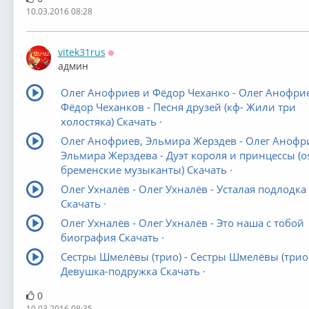
10.03.2016 08:28
vitek31rus
Оффлайн
админ
Олег Анофриев и Фёдор Чеханко - Олег Анофри
Фёдор Чеханков - Песня друзей (кф- Жили три
холостяка) Скачать ·
Олег Анофриев, Эльмира Жерздев - Олег Анофр
Эльмира Жерздева - Дуэт короля и принцессы (o
бременские музыканты) Скачать ·
Олег Ухналёв - Олег Ухналёв - Усталая подлодка 
Скачать ·
Олег Ухналёв - Олег Ухналёв - Это наша с тобой
биография Скачать ·
Сестры Шмелёвы (трио) - Сестры Шмелёвы (трио)
Девушка-подружка Скачать ·
0
10.03.2016 08:35