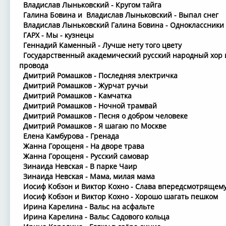
Владислав Лыньковский - Кругом тайга
Галина Бовина и Владислав Лыньковский - Выпал снег
Владислав Лыньковский Галина Бовина - Одноклассники
ГАРХ - Мы - кузнецы
Геннадий Каменный - Лучше нету того цвету
Государственный академический русский народный хор им
провода
Дмитрий Ромашков - Последняя электричка
Дмитрий Ромашков - Журчат ручьи
Дмитрий Ромашков - Камчатка
Дмитрий Ромашков - Ночной трамвай
Дмитрий Ромашков - Песня о добром человеке
Дмитрий Ромашков - Я шагаю по Москве
Елена Камбурова - Гренада
Жанна Горощеня - На дворе трава
Жанна Горощеня - Русский самовар
Зинаида Невская - В парке Чаир
Зинаида Невская - Мама, милая мама
Иосиф Кобзон и Виктор Кохно - Слава впередсмотрящем
Иосиф Кобзон и Виктор Кохно - Хорошо шагать пешком
Ирина Карелина - Вальс на асфальте
Ирина Карелина - Вальс Садового кольца