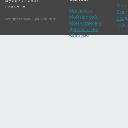
Музыкальная
Мои 
соцсеть
Моя лента
Все 
Мой профайл
Созд
Все права защищены © 2016
Мои установки
груп
Деревенский
Москвич