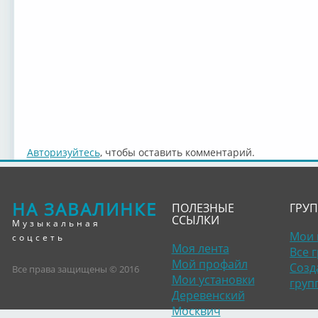
Авторизуйтесь
, чтобы оставить комментарий.
НА ЗАВАЛИНКЕ
ПОЛЕЗНЫЕ
ГРУ
ССЫЛКИ
Музыкальная
Мои 
соцсеть
Моя лента
Все 
Мой профайл
Созд
Все права защищены © 2016
Мои установки
груп
Деревенский
Москвич