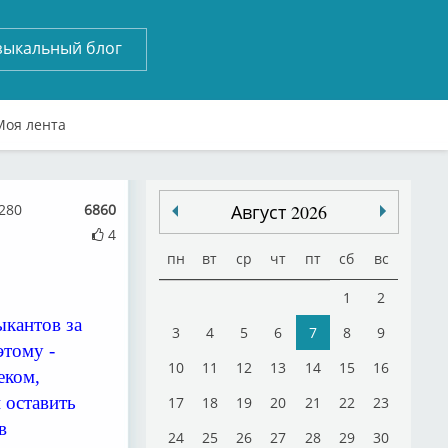
зыкальный блог
Моя лента
280
6860
Август 2026
4
пн
вт
ср
чт
пт
сб
вс
1
2
ыкантов за
3
4
5
6
7
8
9
этому -
10
11
12
13
14
15
16
еком,
 оставить
17
18
19
20
21
22
23
в
24
25
26
27
28
29
30