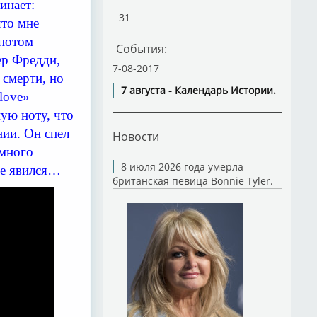
инает:
31
что мне
 потом
События:
ер Фредди,
7-08-2017
 смерти, но
7 августа - Календарь Истории.
love»
ую ноту, что
нии. Он спел
Новости
емного
8 июля 2026 года умерла
не явился…
британская певица Bonnie Tyler.