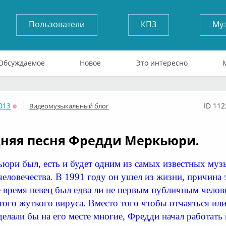
Пользователи
КПЗ
Му
Обсуждаемое
Новое
Это интересно
013
ID 112
Видеомузыкальный блог
Оффлайн
няя песня Фредди Меркьюри.
юри был, есть и будет одним из самых известных муз
еловечества. В 1991 году он ушел из жизни, причина 
 время певец был едва ли не первым публичным челов
ого жуткого вируса. Вместо того чтобы отчаяться или
сделали бы на его месте многие, Фредди начал работать 