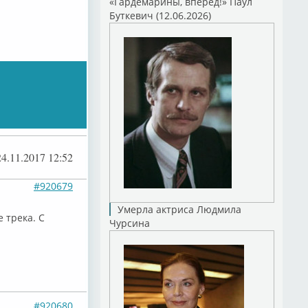
«Гардемарины, вперед!» Паул
Буткевич (12.06.2026)
24.11.2017 12:52
#920679
Умерла актриса Людмила
 трека. С
Чурсина
#920680