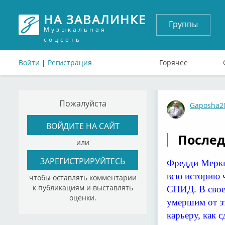
НА ЗАВАЛИНКЕ
Группы
Музыкальная
соцсеть
Войти
|
Регистрация
Горячее
Пожалуйста
Gaposha2
ВОЙДИТЕ НА САЙТ
Послед
или
ЗАРЕГИСТРИРУЙТЕСЬ
Фредди Меркь
всю историю ч
чтобы оставлять комментарии
к публикациям и выставлять
СПИД. В свое
оценки.
умершим от эт
карьеру, как 