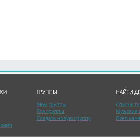
ЛКИ
ГРУППЫ
НАЙТИ Д
Мои группы
Список п
Все группы
Мужские 
Создать новую группу
Dzen кан
сквич