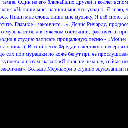
темпе. Один из его ближайших друзей и коллег вспом
 мне: «Напиши мне, напиши мне что угодно. Я знаю, 
ось. Пиши мне слова, пиши мне музыку. Я всё спою, а
хотите. Главное - закончите…». Денис Ричардс, продюс
то музыкант был в тяжелом состоянии, фактически при
ходил в студию записать прощальную песню - «Mother 
 любовь»). В этой песне Фредди взял такую невероятн
до сих пор мурашки по коже бегут при ее прослушива
 куплета, а потом сказал: «Я больше не могу, сейчас н
 закончим». Больше Меркьюри в студию звукозаписи 