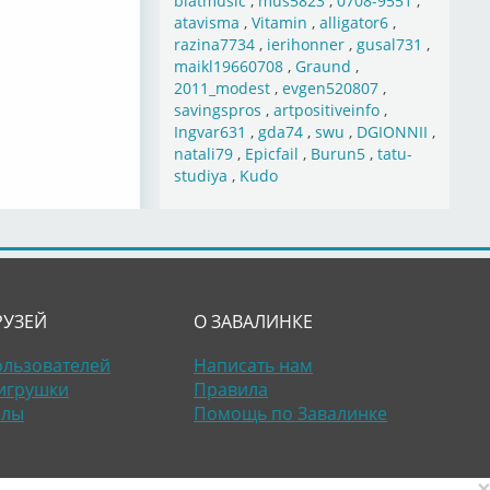
blatmusic
,
mus5823
,
0708-9551
,
atavisma
,
Vitamin
,
alligator6
,
razina7734
,
ierihonner
,
gusal731
,
maikl19660708
,
Graund
,
2011_modest
,
evgen520807
,
savingspros
,
artpositiveinfo
,
Ingvar631
,
gda74
,
swu
,
DGIONNII
,
natali79
,
Epicfail
,
Burun5
,
tatu-
studiya
,
Kudo
РУЗЕЙ
О ЗАВАЛИНКЕ
ользователей
Написать нам
игрушки
Правила
алы
Помощь по Завалинке
×