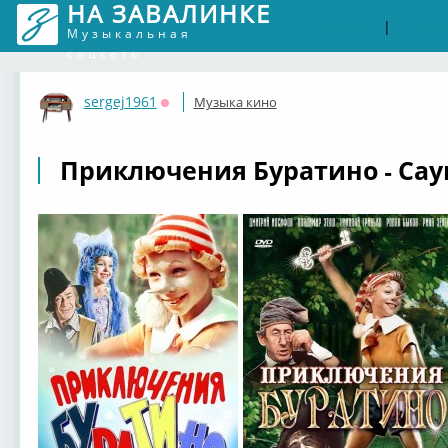
НА ЗАВАЛИНКЕ
Войти
Рег
|
Музыкальная
соцсеть
sergej1961
Музыка кино
Оффлайн
Приключения Буратино - Саун