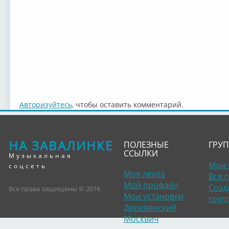
Авторизуйтесь
, чтобы оставить комментарий.
НА ЗАВАЛИНКЕ
ПОЛЕЗНЫЕ
ГРУ
ССЫЛКИ
Музыкальная
Мои 
соцсеть
Моя лента
Все 
Мой профайл
Созд
Все права защищены © 2016
Мои установки
груп
Деревенский
Москвич