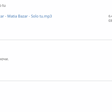
o tu
ar - Matia Bazar - Solo tu.mp3
6.
03
флайн
ночи.