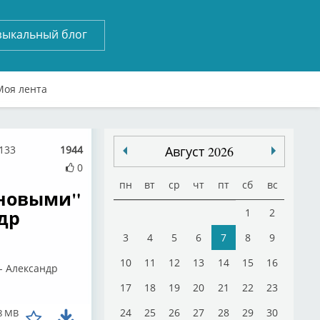
зыкальный блог
Моя лента
5133
1944
Август 2026
0
пн
вт
ср
чт
пт
сб
вс
"новыми"
др
1
2
3
4
5
6
7
8
9
10
11
12
13
14
15
16
- Александр
17
18
19
20
21
22
23
24
25
26
27
28
29
30
8 MB