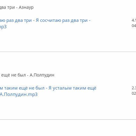
два три - Азнаур
аю раз два три - Я сосчитаю раз два три -
4.
04
mp3
флайн
 ещё не был - А.Полпудин
м таким ещё не был - Я усталым таким ещё
2.
02
- А.Полпудин.mp3
флайн