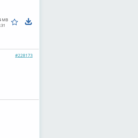
4 MB
:31
#228173