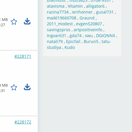
blatmusic
,
mus5823
,
0708-9551
,
atavisma
,
Vitamin
,
alligator6
,
razina7734
,
ierihonner
,
gusal731
,
maikl19660708
,
Graund
,
1 MB
2011_modest
,
evgen520807
,
:27
savingspros
,
artpositiveinfo
,
Ingvar631
,
gda74
,
swu
,
DGIONNII
,
natali79
,
Epicfail
,
Burun5
,
tatu-
studiya
,
Kudo
#228171
3 MB
:31
#228172