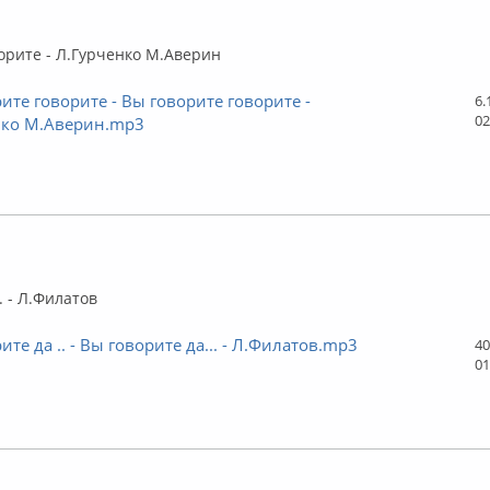
флайн
орите - Л.Гурченко М.Аверин
ите говорите - Вы говорите говорите -
6.
02
нко М.Аверин.mp3
флайн
. - Л.Филатов
ите да .. - Вы говорите да... - Л.Филатов.mp3
40
01