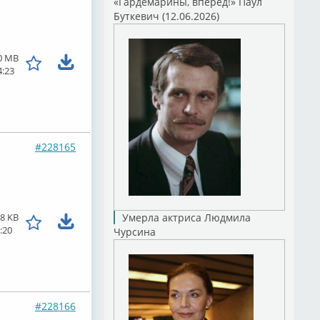
«Гардемарины, вперед!» Паул
Буткевич (12.06.2026)
0 MB
4:23
#228165
8 KB
Умерла актриса Людмила
:20
Чурсина
#228166