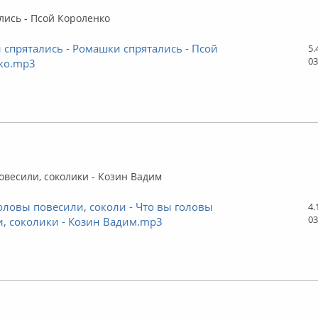
лись - Псой Короленко
спрятались - Ромашки спрятались - Псой
5.
03
ко.mp3
флайн
овесили, соколики - Козин Вадим
оловы повесили, соколи - Что вы головы
4.
03
, соколики - Козин Вадим.mp3
флайн