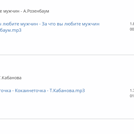
флайн
е мужчин - А.Розенбаум
ы любите мужчин - За что вы любите мужчин
1.
00
нбаум.mp3
флайн
Т.Кабанова
очка - Кокаинеточка - Т.Кабанова.mp3
1.
01
флайн