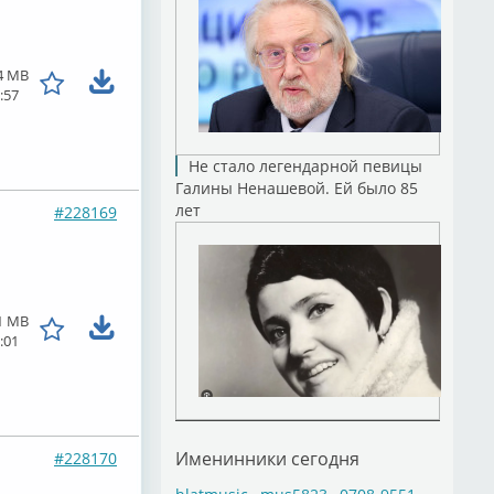
4 MB
:57
Не стало легендарной певицы
Галины Ненашевой. Ей было 85
лет
#228169
1 MB
:01
Именинники сегодня
#228170