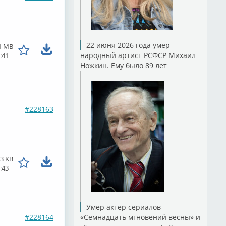
22 июня 2026 года умер
1 MB
народный артист РСФСР Михаил
:41
Ножкин. Ему было 89 лет
#228163
3 KB
:43
Умер актер сериалов
#228164
«Семнадцать мгновений весны» и