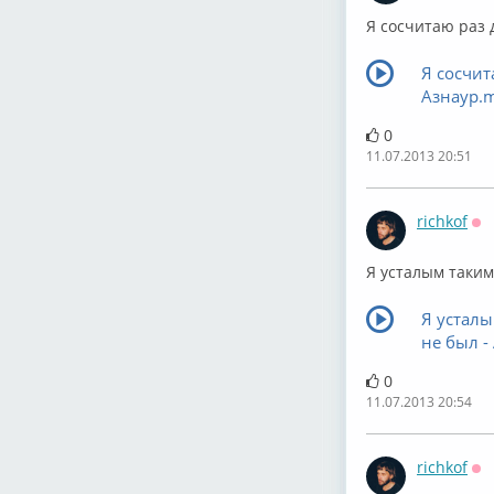
Я сосчитаю раз 
Я сосчит
Азнаур.
0
11.07.2013 20:51
richkof
Оф
Я усталым таким
Я усталы
не был 
0
11.07.2013 20:54
richkof
Оф