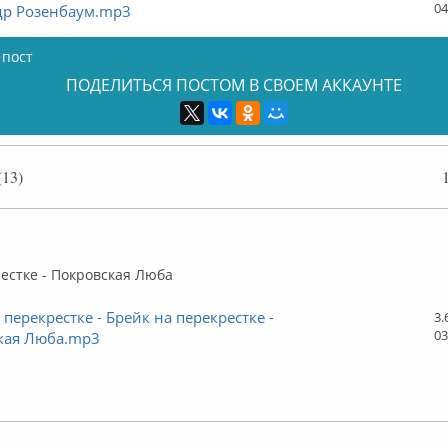
04
др Розенбаум.mp3
 пост
ПОДЕЛИТЬСЯ ПОСТОМ В СВОЕМ АККАУНТЕ
13)
флайн
естке - Покровская Люба
 перекрестке - Брейк на перекрестке -
3.
03
кая Люба.mp3