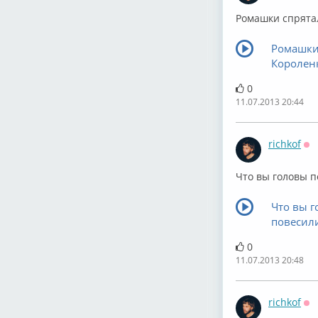
Ромашки спрята
Ромашки 
Королен
0
11.07.2013 20:44
richkof
Оф
Что вы головы п
Что вы г
повесили
0
11.07.2013 20:48
richkof
Оф