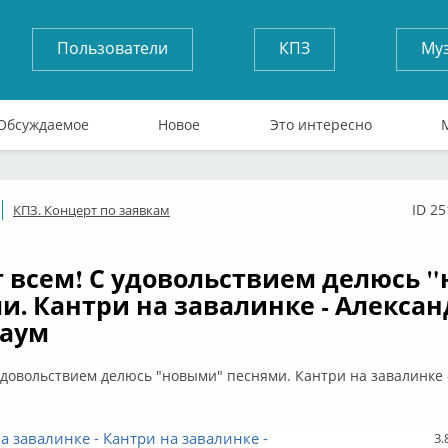
Пользователи
КПЗ
Му
Обсуждаемое
Новое
Это интересно
ID 2
КПЗ. Концерт по заявкам
флайн
 всем! С удовольствием делюсь 
и. Кантри на завалинке - Алексан
баум
удовольствием делюсь "новыми" песнями. Кантри на завалинке 
а завалинке - Кантри на завалинке -
3.