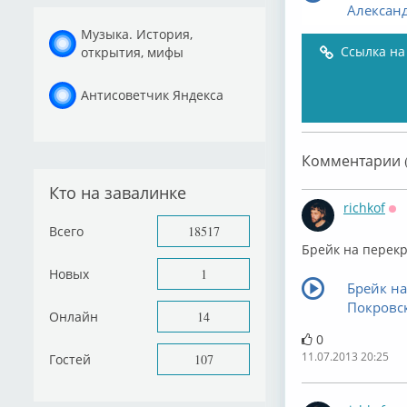
Алексан
Музыка. История,
Ссылка на
открытия, мифы
Антисоветчик Яндекса
Комментарии (
Кто на завалинке
richkof
Оф
Всего
18517
Брейк на перекр
Новых
1
Брейк на
Покровс
Онлайн
14
0
11.07.2013 20:25
Гостей
107