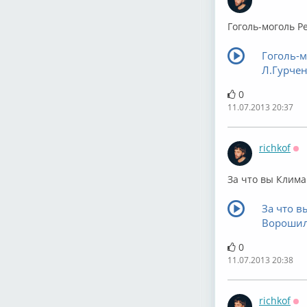
Оф
Гоголь-моголь Р
Гоголь-м
Л.Гурче
0
11.07.2013 20:37
richkof
Оф
За что вы Клим
За что в
Ворошил
0
11.07.2013 20:38
richkof