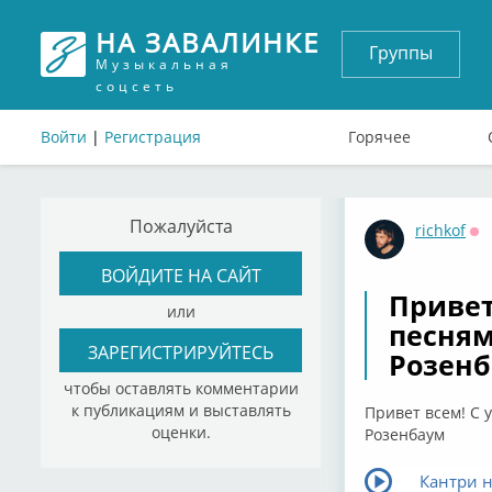
НА ЗАВАЛИНКЕ
Группы
Музыкальная
соцсеть
Войти
|
Регистрация
Горячее
Пожалуйста
richkof
Оф
ВОЙДИТЕ НА САЙТ
Привет
или
песням
ЗАРЕГИСТРИРУЙТЕСЬ
Розен
чтобы оставлять комментарии
к публикациям и выставлять
Привет всем! С 
оценки.
Розенбаум
Кантри н