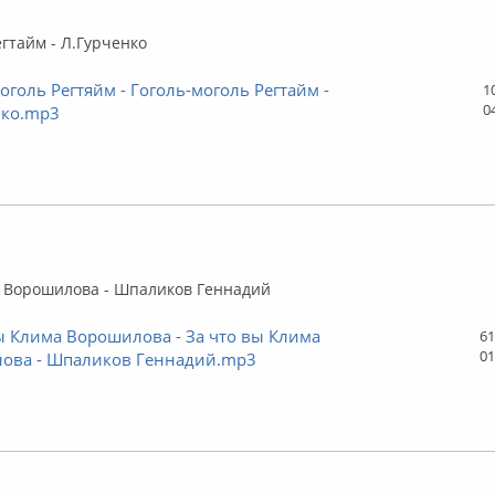
флайн
егтайм - Л.Гурченко
оголь Регтяйм - Гоголь-моголь Регтайм -
1
0
нко.mp3
флайн
а Ворошилова - Шпаликов Геннадий
ы Клима Ворошилова - За что вы Клима
61
01
ова - Шпаликов Геннадий.mp3