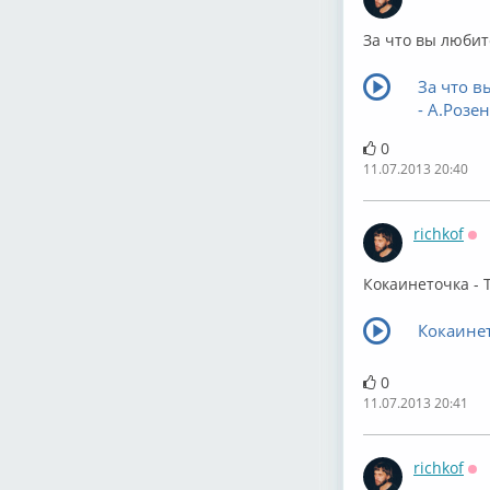
Оф
За что вы любит
За что в
- А.Розе
0
11.07.2013 20:40
richkof
Оф
Кокаинеточка - 
Кокаинет
0
11.07.2013 20:41
richkof
Оф