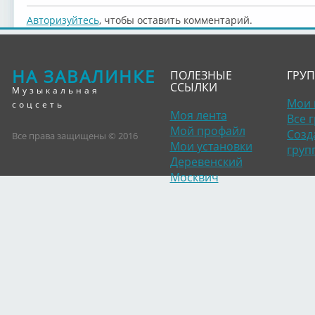
Авторизуйтесь
, чтобы оставить комментарий.
НА ЗАВАЛИНКЕ
ПОЛЕЗНЫЕ
ГРУ
ССЫЛКИ
Музыкальная
Мои 
соцсеть
Моя лента
Все 
Мой профайл
Созд
Все права защищены © 2016
Мои установки
груп
Деревенский
Москвич