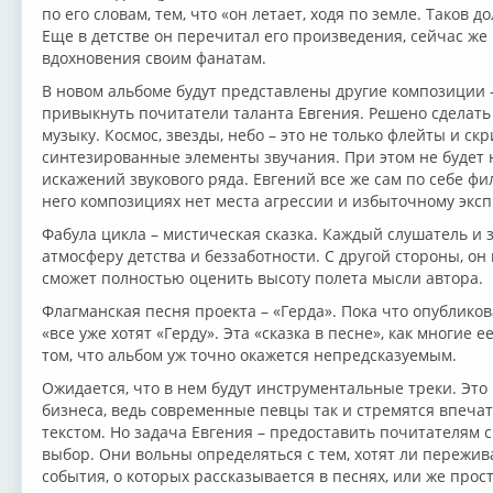
по его словам, тем, что «он летает, ходя по земле. Таков
Еще в детстве он перечитал его произведения, сейчас же 
вдохновения своим фанатам.
В новом альбоме будут представлены другие композиции –
привыкнуть почитатели таланта Евгения. Решено сделать
музыку. Космос, звезды, небо – это не только флейты и скр
синтезированные элементы звучания. При этом не будет
искажений звукового ряда. Евгений все же сам по себе фи
него композициях нет места агрессии и избыточному экс
Фабула цикла – мистическая сказка. Каждый слушатель и 
атмосферу детства и беззаботности. С другой стороны, он
сможет полностью оценить высоту полета мысли автора.
Флагманская песня проекта – «Герда». Пока что опублико
«все уже хотят «Герду». Эта «сказка в песне», как многие е
том, что альбом уж точно окажется непредсказуемым.
Ожидается, что в нем будут инструментальные треки. Эт
бизнеса, ведь современные певцы так и стремятся впеча
текстом. Но задача Евгения – предоставить почитателям 
выбор. Они вольны определяться с тем, хотят ли пережив
события, о которых рассказывается в песнях, или же про