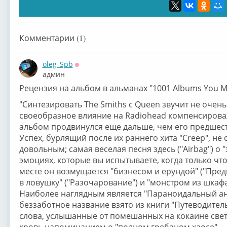
Комментарии (1)
oleg_Spb
Оффлайн
админ
Рецензия на альбом в альманах "1001 Albums You Mu
"Синтезировать The Smiths с Queen звучит не очень
своеобразное влияние на Radiohead компенсировал
альбом продвинулся еще дальше, чем его предшест
Успех, бурлящий после их раннего хита "Creep", не
довольным; самая веселая песня здесь ("Airbag") о
эмоциях, которые вы испытываете, когда только что
месте он возмущается "бизнесом и ерундой" ("Пре
в ловушку" ("Разочарование") и "монстром из шкаф
Наиболее наглядным является "Параноидальный ан
беззаботное название взято из книги "Путеводитель
слова, услышанные от помешанных на кокаине свет
кровь напоминанием о "полном гребаном хаосе".