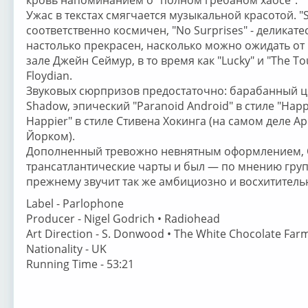
Ужас в текстах смягчается музыкальной красотой. "
соответственно космичен, "No Surprises" - деликате
настолько прекрасен, насколько можно ожидать от
зале Джейн Сеймур, в то время как "Lucky" и "The T
Floydian.
Звуковых сюрпризов предостаточно: барабанный ци
Shadow, эпический "Paranoid Android" в стиле "Happi
Happier" в стиле Стивена Хокинга (на самом деле 
Йорком).
Дополненный тревожно невнятным оформлением, 
трансатлантические чарты и был — по мнению груп
прежнему звучит так же амбициозно и восхитительно
Label - Parlophone
Producer - Nigel Godrich • Radiohead
Art Direction - S. Donwood • The White Chocolate Far
Nationality - UK
Running Time - 53:21