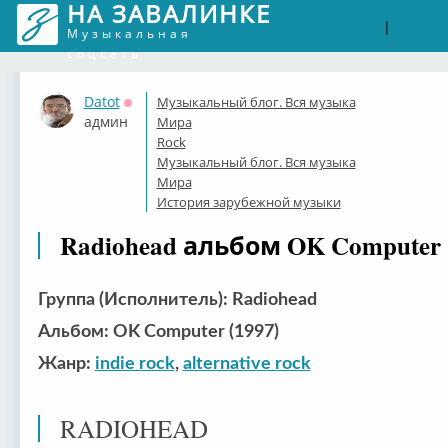
НА ЗАВАЛИНКЕ
Войти
Рег
|
Музыкальная
соцсеть
Datot
Музыкальный блог. Вся музыка
Оффлайн
админ
Мира
Rock
Музыкальный блог. Вся музыка
Мира
История зарубежной музыки
Radiohead альбом OK Computer 
Группа (Исполнитель): Radiohead
Альбом: OK Computer (1997)
Жанр:
indie rock
,
alternative rock
RADIOHEAD