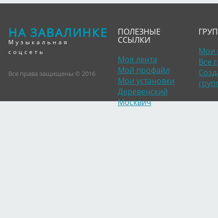
НА ЗАВАЛИНКЕ
ПОЛЕЗНЫЕ
ГРУ
ССЫЛКИ
Музыкальная
Мои 
соцсеть
Моя лента
Все 
Мой профайл
Созд
Все права защищены © 2016
Мои установки
груп
Деревенский
Москвич