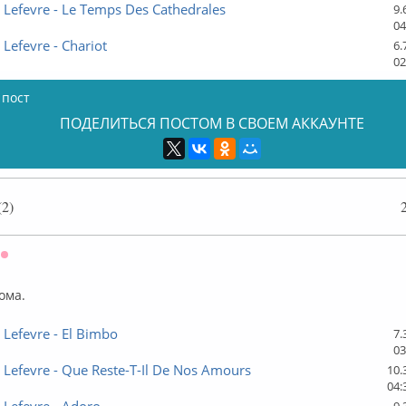
Lefevre - Le Temps Des Cathedrales
9.
04
Lefevre - Chariot
6.
02
 пост
ПОДЕЛИТЬСЯ ПОСТОМ В СВОЕМ АККАУНТЕ
2)
Оффлайн
ома.
Lefevre - El Bimbo
7.
03
Lefevre - Que Reste-T-Il De Nos Amours
10.
04: