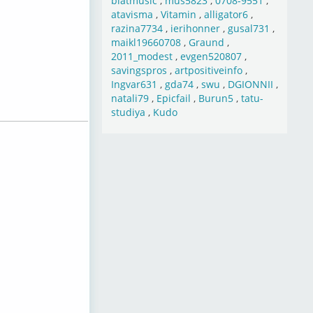
blatmusic
,
mus5823
,
0708-9551
,
atavisma
,
Vitamin
,
alligator6
,
razina7734
,
ierihonner
,
gusal731
,
maikl19660708
,
Graund
,
2011_modest
,
evgen520807
,
savingspros
,
artpositiveinfo
,
Ingvar631
,
gda74
,
swu
,
DGIONNII
,
natali79
,
Epicfail
,
Burun5
,
tatu-
studiya
,
Kudo