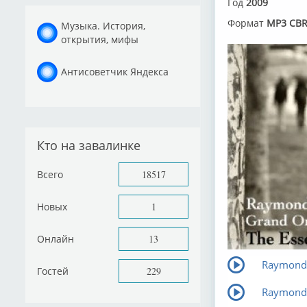
Год
2009
Формат
MP3 CBR
Музыка. История,
открытия, мифы
Антисоветчик Яндекса
Кто на завалинке
Всего
18517
Новых
1
Онлайн
13
Raymond L
Гостей
229
Raymond 