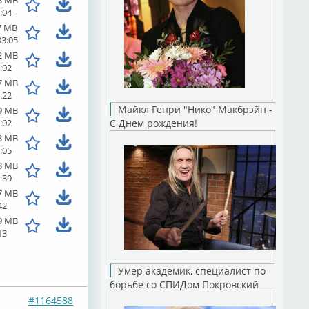
3 MB
:04
7 MB
03:05
2 MB
:02
7 MB
:22
Майкл Генри "Нико" Макбрэйн -
9 MB
:02
С Днем рождения!
3 MB
:05
3 MB
:39
7 MB
42
9 MB
13
Умер академик, специалист по
борьбе со СПИДом Покровский
#1164588