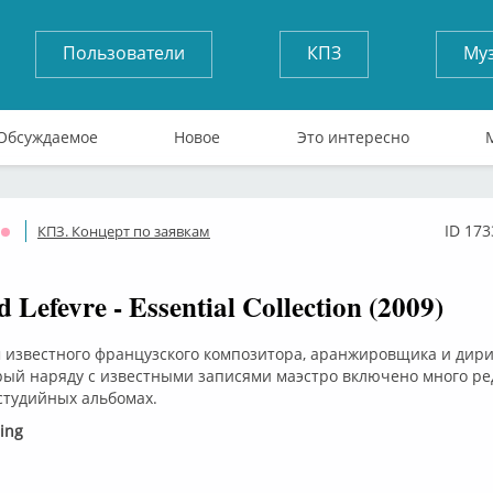
Пользователи
КПЗ
Му
Обсуждаемое
Новое
Это интересно
ID 173
КПЗ. Концерт по заявкам
Оффлайн
Lefevre - Essential Collection (2009)
 известного французского композитора, аранжировщика и дир
рый наряду с известными записями маэстро включено много ред
студийных альбомах.
ing