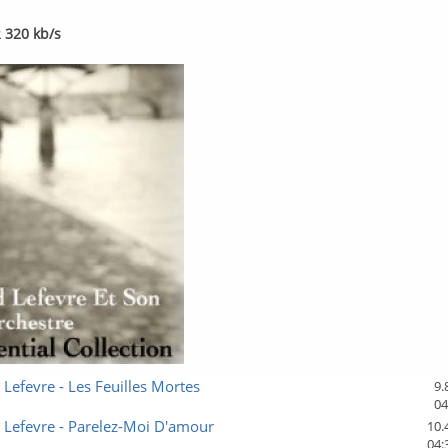
 320 kb/s
efevre - Les Feuilles Mortes
9.
04
Lefevre - Parelez-Moi D'amour
10.
04: