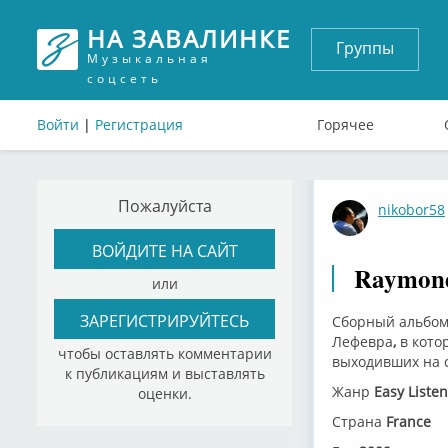
НА ЗАВАЛИНКЕ
Группы
Музыкальная
соцсеть
Войти
|
Регистрация
Горячее
Пожалуйста
nikobor58
ВОЙДИТЕ НА САЙТ
Raymond 
или
ЗАРЕГИСТРИРУЙТЕСЬ
Сборный альбом
Лефевра
,
в кото
чтобы оставлять комментарии
выходивших на 
к публикациям и выставлять
Жанр
Easy Listen
оценки.
Страна
France