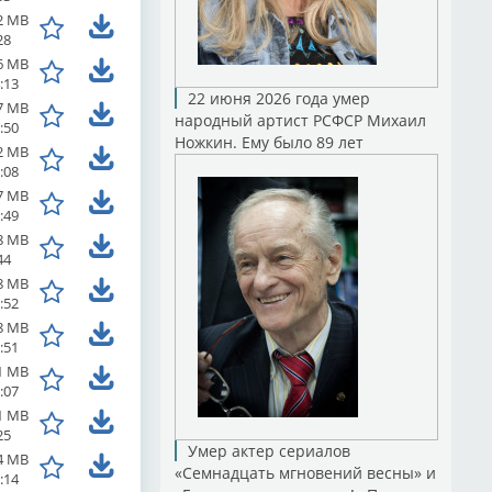
2 MB
28
6 MB
:13
22 июня 2026 года умер
7 MB
народный артист РСФСР Михаил
:50
Ножкин. Ему было 89 лет
2 MB
:08
7 MB
:49
8 MB
44
8 MB
:52
8 MB
:51
1 MB
:07
1 MB
25
Умер актер сериалов
4 MB
«Семнадцать мгновений весны» и
:14