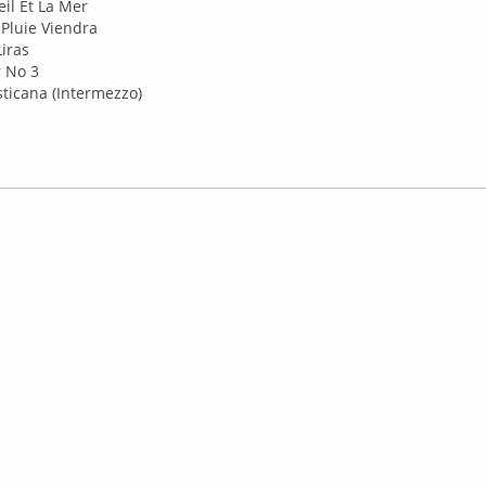
leil Et La Mer
 Pluie Viendra
Liras
 No 3
sticana (Intermezzo)