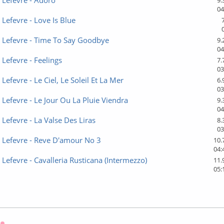
Lefevre - Adoro
9.
04
efevre - Love Is Blue
Lefevre - Time To Say Goodbye
9.
04
efevre - Feelings
7.
03
efevre - Le Ciel, Le Soleil Et La Mer
6.
03
efevre - Le Jour Ou La Pluie Viendra
9.
04
efevre - La Valse Des Liras
8.
03
Lefevre - Reve D'amour No 3
10.
04:
efevre - Cavalleria Rusticana (Intermezzo)
11.
05: