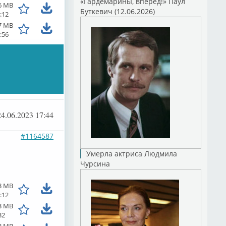
«Гардемарины, вперед!» Паул
6 MB
Буткевич (12.06.2026)
:12
7 MB
:56
24.06.2023 17:44
#1164587
Умерла актриса Людмила
Чурсина
3 MB
:12
3 MB
32