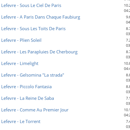
efevre - Sous Le Ciel De Paris
10.
04:
Lefevre - A Paris Dans Chaque Faubiurg
9.
04
efevre - Sous Les Toits De Paris
8.
03
efevre - Plien Soleil
7.
03
Lefevre - Les Parapluies De Cherbourg
8.
03
efevre - Limelight
10.
04:
Lefevre - Gelsomina "La strada"
8.
03
efevre - Piccolo Fantasia
8.
03
Lefevre - La Reine De Saba
7.
03
Lefevre - Comme Au Premier Jour
10.
04:
efevre - Le Torrent
7.
03