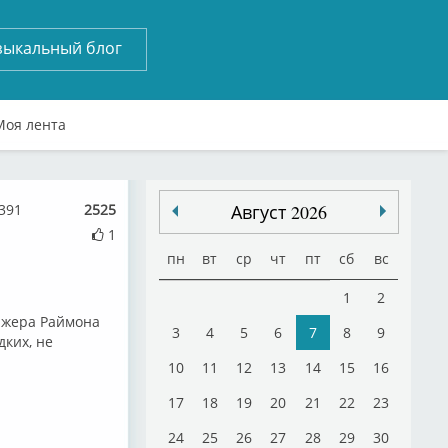
зыкальный блог
Моя лента
391
2525
Август 2026
1
пн
вт
ср
чт
пт
сб
вс
1
2
ижера Раймона
3
4
5
6
7
8
9
ких, не
10
11
12
13
14
15
16
17
18
19
20
21
22
23
24
25
26
27
28
29
30