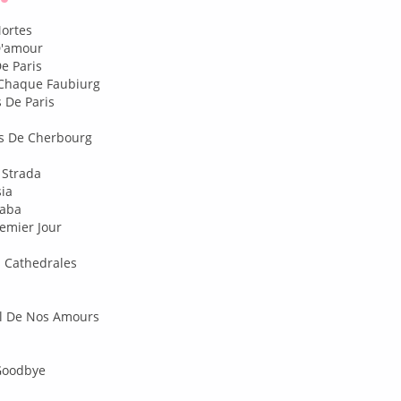
Оффлайн
Mortes
D'amour
De Paris
 Chaque Faubiurg
s De Paris
es De Cherbourg
 Strada
sia
Saba
emier Jour
 Cathedrales
Il De Nos Amours
 Goodbye