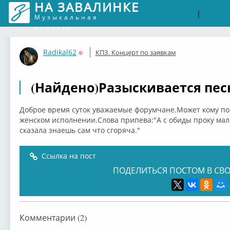
НА ЗАВАЛИНКЕ
Войти
Рег
|
Музыкальная
соцсеть
Radikal62
КПЗ. Концерт по заявкам
Оффлайн
(Найдено)Разыскивается пес
Доброе время суток уважаемые форумчане.Может кому поп
женском исполнении.Слова припева:"А с обиды проку мал 
сказала знаешь сам что сгоряча."
Ссылка на пост
ПОДЕЛИТЬСЯ ПОСТОМ В СВО
Комментарии (2)