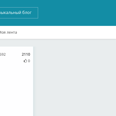
зыкальный блог
Моя лента
5692
2110
0