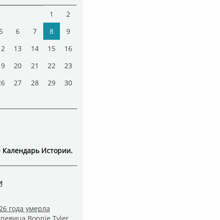
1
2
5
6
7
8
9
12
13
14
15
16
19
20
21
22
23
26
27
28
29
30
 - Календарь Истории.
и
26 года умерла
певица Bonnie Tyler.