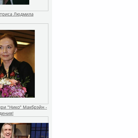
ктриса Людмила
ри "Нико" Макбрэйн -
дения!