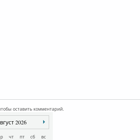
 чтобы оставить комментарий.
вгуст 2026
ср
чт
пт
сб
вс