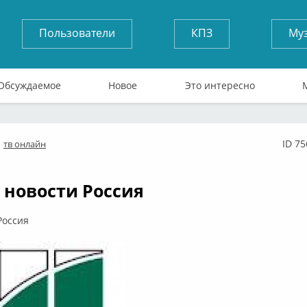
Пользователи
КПЗ
Му
Обсуждаемое
Новое
Это интересно
ID 7
тв онлайн
лайн
 новости Россия
Россия