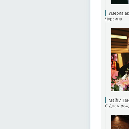
Умерла а
Чурсина
Майкл Ген
С Днем рож