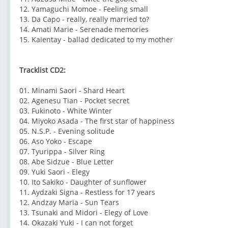
12. Yamaguchi Momoe - Feeling small
13. Da Capo - really, really married to?
14. Amati Marie - Serenade memories
15. Kaientay - ballad dedicated to my mother
Tracklist CD2:
01. Minami Saori - Shard Heart
02. Agenesu Tian - Pocket secret
03. Fukinoto - White Winter
04. Miyoko Asada - The first star of happiness
05. N.S.P. - Evening solitude
06. Aso Yoko - Escape
07. Tyurippa - Silver Ring
08. Abe Sidzue - Blue Letter
09. Yuki Saori - Elegy
10. Ito Sakiko - Daughter of sunflower
11. Aydzaki Signa - Restless for 17 years
12. Andzay Maria - Sun Tears
13. Tsunaki and Midori - Elegy of Love
14. Okazaki Yuki - I can not forget