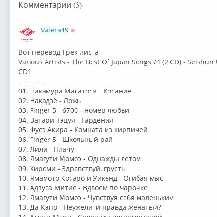
Комментарии (3)
Valera49
Оффлайн
Вот перевод Трек-листа
Various Artists - The Best Of Japan Songs'74 (2 CD) - Seishun
CD1
-----------
01. Накамура Масатоси - Косание
02. Накадзё - Ложь
03. Finger 5 - 6700 - номер любви
04. Ватари Тэцуя - Гардения
05. Фусэ Акира - Комната из кирпичей
06. Finger 5 - Школьный рай
07. Лили - Плачу
08. Ямагути Момоэ - Однажды летом
09. Хироми - Здравствуй, грусть
10. Ямамото Котаро и Уикенд - Огибая мыс
11. Адзуса Митиё - Вдвоём по чарочке
12. Ямагути Момоэ - Чувствуя себя маленьким
13. Да Капо - Неужели, и правда женатый?
14. Амати Мари - Серенада воспоминаний