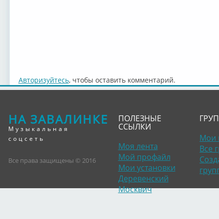
Авторизуйтесь
, чтобы оставить комментарий.
НА ЗАВАЛИНКЕ
ПОЛЕЗНЫЕ
ГРУ
ССЫЛКИ
Музыкальная
Мои 
соцсеть
Моя лента
Все 
Мой профайл
Созд
Все права защищены © 2016
Мои установки
груп
Деревенский
Москвич