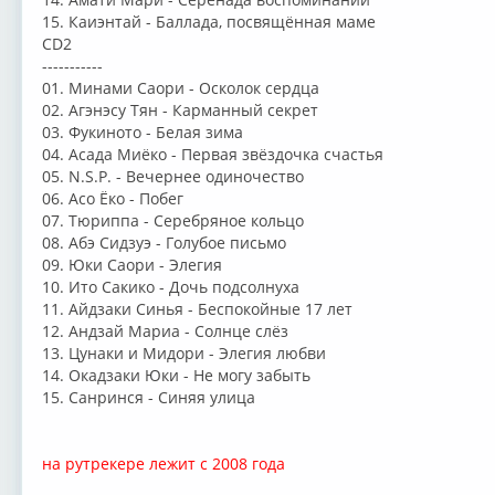
15. Каиэнтай - Баллада, посвящённая маме
CD2
-----------
01. Минами Саори - Осколок сердца
02. Агэнэсу Тян - Карманный секрет
03. Фукиното - Белая зима
04. Асада Миёко - Первая звёздочка счастья
05. N.S.P. - Вечернее одиночество
06. Асо Ёко - Побег
07. Тюриппа - Серебряное кольцо
08. Абэ Сидзуэ - Голубое письмо
09. Юки Саори - Элегия
10. Ито Сакико - Дочь подсолнуха
11. Айдзаки Синья - Беспокойные 17 лет
12. Андзай Мариа - Солнце слёз
13. Цунаки и Мидори - Элегия любви
14. Окадзаки Юки - Не могу забыть
15. Санринся - Синяя улица
на рутрекере лежит с 2008 года