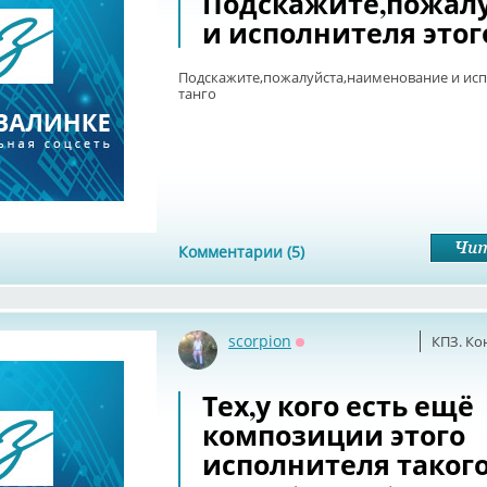
Подскажите,пожал
и исполнителя этог
Подскажите,пожалуйста,наименование и исп
танго
Комментарии (5)
scorpion
КПЗ. Ко
Оффлайн
Тех,у кого есть ещё
композиции этого
исполнителя таког