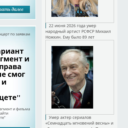
22 июня 2026 года умер
народный артист РСФСР Михаил
нцерт по заявкам
Ножкин. Ему было 89 лет
ариант
агмент и
 права
не смог
 и
щете"
рагмент и фильма
найти
Умер актер сериалов
те"
«Семнадцать мгновений весны» и