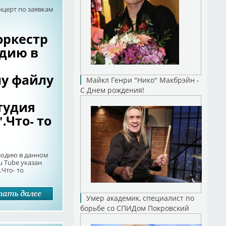
нцерт по заявкам
оркестр
одию в
у файлу
Майкл Генри "Нико" Макбрэйн -
С Днем рождения!
тудия
.Что- то
лодию в данном
u Tube указан
Что- то
Умер академик, специалист по
борьбе со СПИДом Покровский