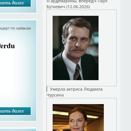
«Гардемарины, вперед!» Паул
Буткевич (12.06.2026)
нцерт по заявкам
Perdu
Умерла актриса Людмила
Чурсина