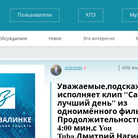
Пользователи
КПЗ
Му
Обсуждаемое
Новое
Это интересно
scorpion
КПЗ. Ко
Оффлайн
Уважаемые,подска
исполняет клип "С
лучший день" из
одноимённого фил
Продолжительност
4:00 мин,с You
Tuba.Дмитрий Наги