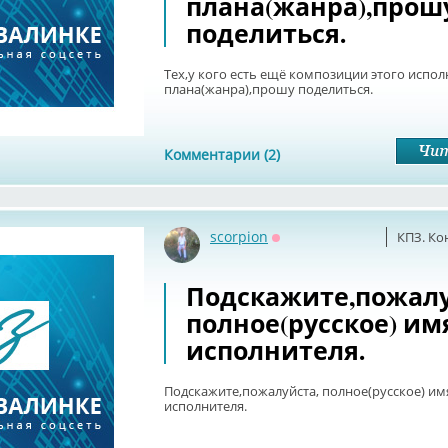
плана(жанра),прош
поделиться.
Тех,у кого есть ещё композиции этого испол
плана(жанра),прошу поделиться.
Комментарии (2)
scorpion
КПЗ. Ко
Оффлайн
Подскажите,пожалу
полное(русское) им
исполнителя.
Подскажите,пожалуйста, полное(русское) им
исполнителя.