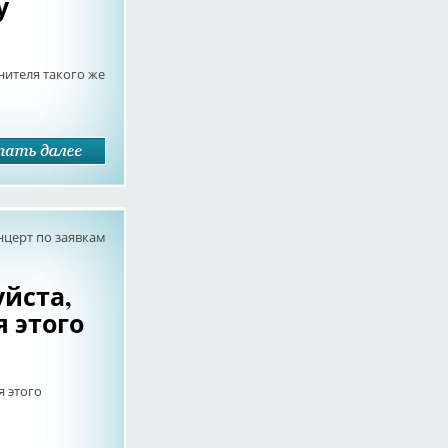
у
нителя такого же
нцерт по заявкам
йста,
я этого
я этого