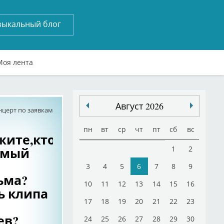
зыкальный блог
Моя лента
Август 2026
нцерт по заявкам
пн
вт
ср
чт
пт
сб
вс
жите,кто
амый
1
2
3
4
5
6
7
8
9
ьма?
10
11
12
13
14
15
16
ь клипа
17
18
19
20
21
22
23
ев?
24
25
26
27
28
29
30