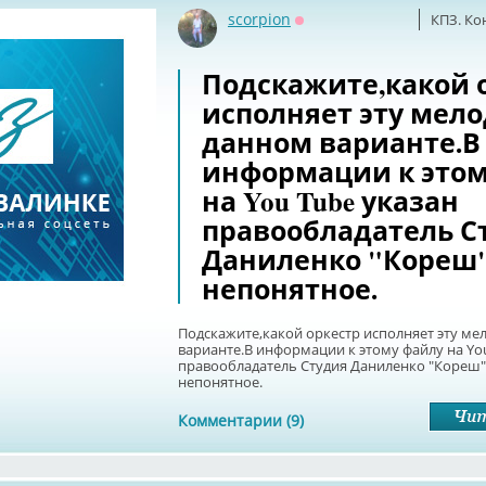
scorpion
КПЗ. Ко
Оффлайн
Подскажите,какой 
исполняет эту мел
данном варианте.В
информации к этом
на You Tube указан
правообладатель С
Даниленко "Кореш"
непонятное.
Подскажите,какой оркестр исполняет эту ме
варианте.В информации к этому файлу на Yo
правообладатель Студия Даниленко "Кореш".
непонятное.
Комментарии (9)