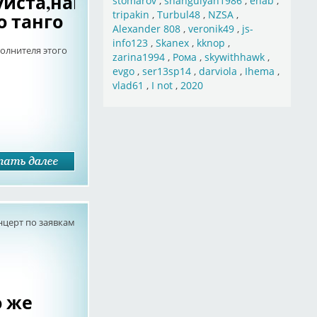
уйста,наименование
stomarov
,
shahgulyan1986
,
ehab
,
tripakin
,
Turbul48
,
NZSA
,
о танго
Alexander 808
,
veronik49
,
js-
info123
,
Skanex
,
kknop
,
олнителя этого
zarina1994
,
Рома
,
skywithhawk
,
evgo
,
ser13sp14
,
darviola
,
Ihema
,
vlad61
,
I not
,
2020
нцерт по заявкам
о же