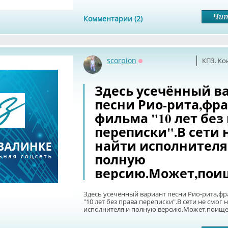
Комментарии (2)
scorpion
КПЗ. Ко
Оффлайн
Здесь усечённый в
песни Рио-рита,фр
фильма "10 лет без
переписки".В сети 
найти исполнителя
полную
версию.Может,пои
Здесь усечённый вариант песни Рио-рита,ф
"10 лет без права переписки".В сети не смог 
исполнителя и полную версию.Может,поище