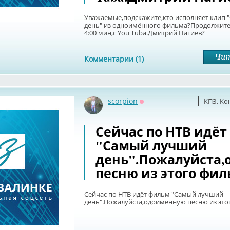
Уважаемые,подскажите,кто исполняет клип
день" из одноимённого фильма?Продолжите
4:00 мин,с You Tuba.Дмитрий Нагиев?
Комментарии (1)
scorpion
КПЗ. Ко
Оффлайн
Сейчас по НТВ идё
"Самый лучший
день".Пожалуйста
песню из этого фил
Сейчас по НТВ идёт фильм "Самый лучший
день".Пожалуйста,одоимённую песню из это