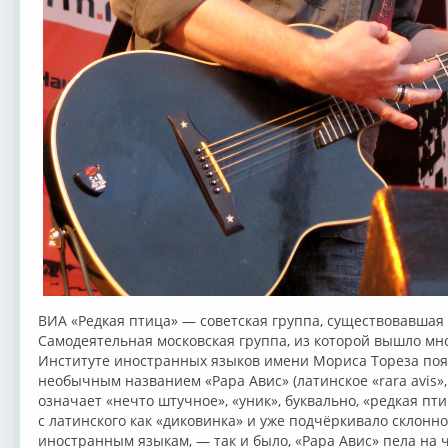
ВИА «Редкая птица» — советская группа, существовавшая 
Самодеятельная московская группа, из которой вышло мног
Институте иностранных языков имени Мориса Тореза поя
необычным названием «Рарa Авис» (латинское «rara avis»,
означает «нечто штучное», «уник», буквально, «редкая пт
с латинского как «диковинка» и уже подчёркивало склонно
иностранным языкам, — так и было, «Papa Авис» пела на 