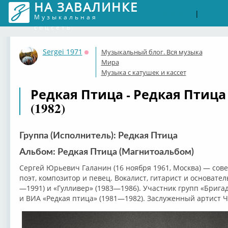
НА ЗАВАЛИНКЕ
Войти
Рег
|
Музыкальная
соцсеть
Sergei 1971
Музыкальный блог. Вся музыка
Оффлайн
Мира
Музыка с катушек и кассет
Редкая Птица - Редкая Птиц
(1982)
Группа (Исполнитель): Редкая Птица
Альбом: Редкая Птица (Магнитоальбом)
Сергей Юрьевич Галанин (16 ноября 1961, Москва) — сове
поэт, композитор и певец. Вокалист, гитарист и основател
—1991) и «Гулливер» (1983—1986). Участник групп «Бригад
и ВИА «Редкая птица» (1981—1982). Заслуженный артист Ч