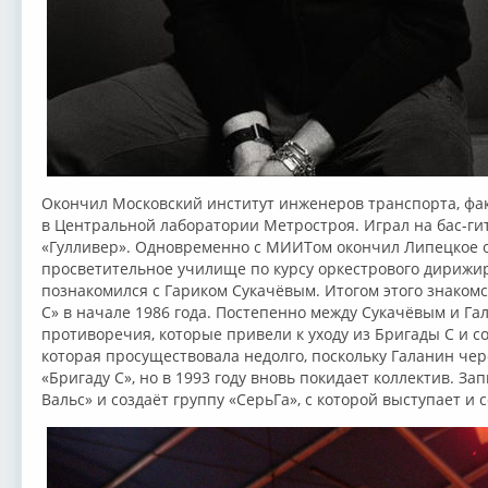
Окончил Московский институт инженеров транспорта, фак
в Центральной лаборатории Метростроя. Играл на бас-гит
«Гулливер». Одновременно с МИИТом окончил Липецкое о
просветительное училище по курсу оркестрового дирижиро
познакомился с Гариком Сукачёвым. Итогом этого знакомс
С» в начале 1986 года. Постепенно между Сукачёвым и Г
противоречия, которые привели к уходу из Бригады С и 
которая просуществовала недолго, поскольку Галанин чер
«Бригаду С», но в 1993 году вновь покидает коллектив. З
Вальс» и создаёт группу «СерьГа», с которой выступает и 