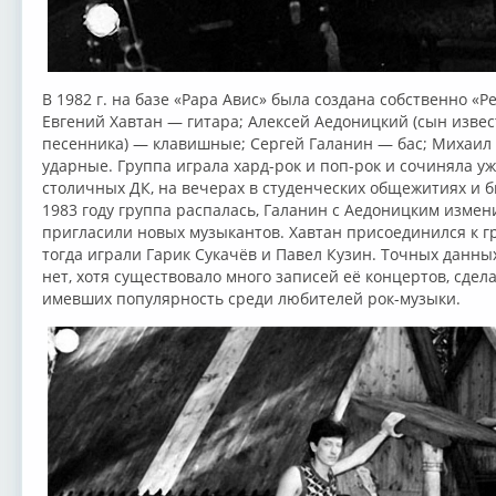
В 1982 г. на базе «Papa Авис» была создана собственно «Р
Евгений Хавтан — гитара; Алексей Аедоницкий (сын извес
песенника) — клавишные; Сергей Галанин — бас; Михаил
ударные. Группа играла хард-рок и поп-рок и сочиняла уж
столичных ДК, на вечерах в студенческих общежитиях и б
1983 году группа распалась, Галанин с Аедоницким измен
пригласили новых музыкантов. Хавтан присоединился к гр
тогда играли Гарик Сукачёв и Павел Кузин. Точных данны
нет, хотя существовало много записей её концертов, сде
имевших популярность среди любителей рок-музыки.