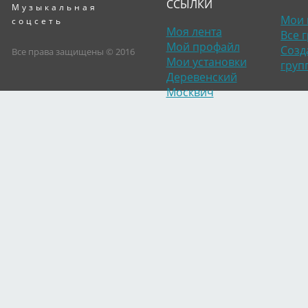
ССЫЛКИ
Музыкальная
Мои 
соцсеть
Моя лента
Все 
Мой профайл
Созд
Все права защищены © 2016
Мои установки
груп
Деревенский
Москвич