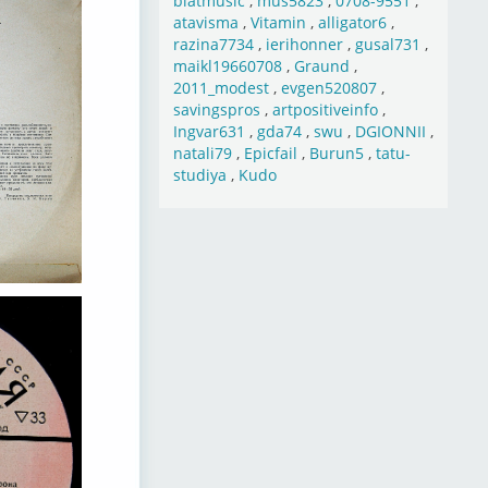
blatmusic
,
mus5823
,
0708-9551
,
atavisma
,
Vitamin
,
alligator6
,
razina7734
,
ierihonner
,
gusal731
,
maikl19660708
,
Graund
,
2011_modest
,
evgen520807
,
savingspros
,
artpositiveinfo
,
Ingvar631
,
gda74
,
swu
,
DGIONNII
,
natali79
,
Epicfail
,
Burun5
,
tatu-
studiya
,
Kudo