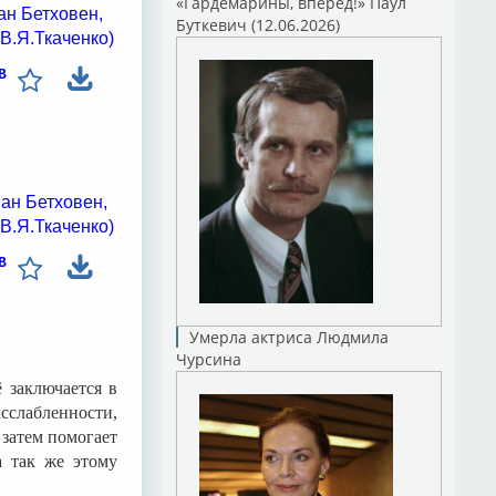
«Гардемарины, вперед!» Паул
ан Бетховен,
Буткевич (12.06.2026)
В.Я.Ткаченко)
B
ан Бетховен,
В.Я.Ткаченко)
B
Умерла актриса Людмила
Чурсина
 заключается в
сслабленности,
 затем помогает
а так же этому