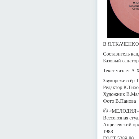
В.Я.ТКАЧЕНКО, 
Составитель кан
Базовый санатор
Текст читает А.
Звукорежиссёр Т
Редактор К.Тих
Художник В.Ма
Фото В.Панова
Ⓒ «МЕЛОДИЯ»,
Всесоюзная студи
Апрелевский орд
1988
ГОСТ 5289-80