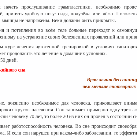
 начать прослушивание грампластинки, необходимо провет
её, принять удобную позу: сидя, полулёжа или лёжа. Положен
, мышцы не напряжены. Веки должны быть прикрыты.
ия и потепления во всём теле больные переходят к самовн
енному на устранение своих болезненных проявлений или прив
м курс лечения аутогенной тренировкой в условиях санатория
ет продолжить это лечение в домашних условиях.
50 дней.
койного сна
Врач лечит бессонницу
чем меньше снотворных
ие, жизненно необходимое для человека, приковывает вним
роких кругов населения. Сон занимает примерно одну треть ж
сли человеку 70 лет, то более 20 из них он провёл в состоянии сн
вает работоспособность человека. Во сне происходит своеобр
ма. И если сон нарушен при каком-либо заболевании, то эффект