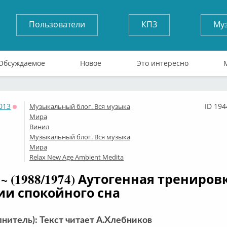
Пользователи
КПЗ
Му
Обсуждаемое
Новое
Это интересно
013
ID 194
Музыкальный блог. Вся музыка
Оффлайн
Мира
Винил
Музыкальный блог. Вся музыка
Мира
Relax New Age Ambient Medita
~ (1988/1974) Аутогенная тренировк
и спокойного сна
лнитель): Текст читает А.Хлебников