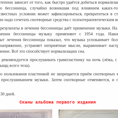
степени зависит от того, как быстро удаётся добиться нормализ
то бессонница, случайно возникшая под влиянием каких-т
звестных условиях может зафиксироваться, превратиться в ст
ии надо сочетать снотворные средства с психотерапевтическим в
результаты в лечении бессонницы даёт применение музыки. Н
ении бессонницы музыку применяют с 1954 года. Нако
ыт лечения бессонницы показал, что музыка успокаивает бол
напряжение, устраняет неприятные мысли, выравнивает настр
ление. Всё это способствует нормализации сна.
 рекомендуется прослушивать грампластинку на ночь (лёжа, 
ыщц всего тела).
ю пользования пластинкой не запрещается приём снотворных 
прослушиванием музыки. Затем снотворные отменяются, и п
30 дней.
Сканы альбома первого издания