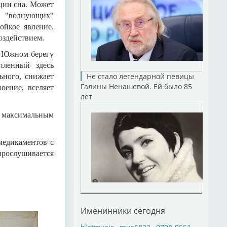
ации сна. Может
о "волнующих"
ойкое явление.
оздействием.
а Южном берегу
пленный здесь
Не стало легендарной певицы
ьного, снижает
Галины Ненашевой. Ей было 85
оение, вселяет
лет
с максимальным
медикаментов с
рослушивается
Именинники сегодня