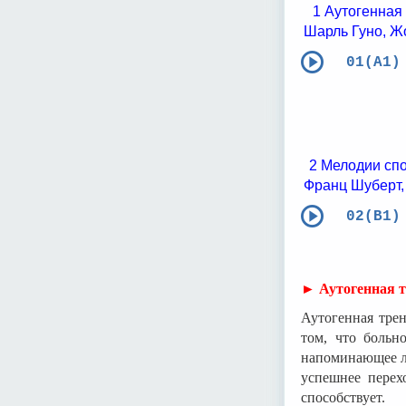
1 Аутогенная
Шарль Гуно, Ж
01(А1)
2 Мелодии спо
Франц Шуберт,
02(В1)
► Аутогенная 
Аутогенная трен
том, что больн
напоминающее лё
успешнее перех
способствует.