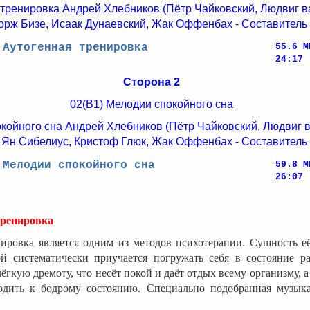
 тренировка Андрей Хлебников (Пётр Чайковский, Людвиг в
орж Бизе, Исаак Дунаевский, Жак Оффенбах - Составитель 
 Аутогенная тренировка
55.6 M
24:17
Сторона 2
02(В1) Мелодии спокойного сна
койного сна Андрей Хлебников (Пётр Чайковский, Людвиг в
 Ян Сибелиус, Кристоф Глюк, Жак Оффенбах - Составитель 
 Мелодии спокойного сна
59.8 M
26:07
тренировка
ировка является одним из методов психотерапии. Сущность её
ой систематически приучается погружать себя в состояние ра
гкую дремоту, что несёт покой и даёт отдых всему организму, а
одить к бодрому состоянию. Специально подобранная музык