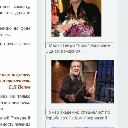
рить комнату,
ие тела должно
ушению на фоне
ычек.
, предлагаемая
Майкл Генри "Нико" Макбрэйн -
С Днем рождения!
 тем искуснее,
 он применяет.
Е.П.Попов
ание не только
изни человека.
а.
Умер академик, специалист по
борьбе со СПИДом Покровский
азный "текущий
ивность лечения