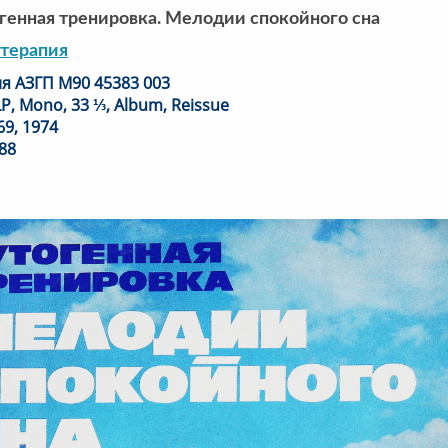
генная тренировка. Мелодии спокойного сна
терапия
я АЗГП М90 45383 003
LP, Mono, 33 ⅓, Album, Reissue
69, 1974
88