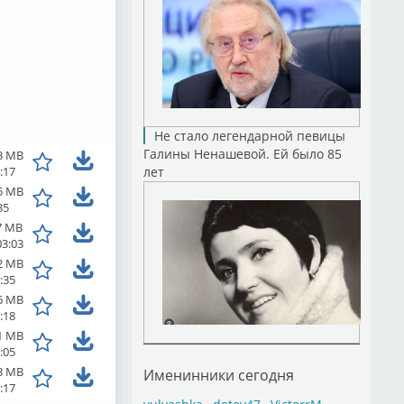
Не стало легендарной певицы
Галины Ненашевой. Ей было 85
3 MB
:17
лет
5 MB
35
7 MB
03:03
2 MB
:35
6 MB
:18
1 MB
:05
3 MB
Именинники сегодня
:17