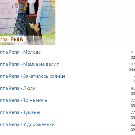
ппа Репа - Молода
5.
02
ппа Репа - Мамка не велит
10.
04:
ппа Репа - Закатилось солнце
ппа Репа - Люли
8.
03
ппа Репа - То не ночь
7.
03
ппа Репа - Туманы
7.
03
ппа Репа - У дороженьки
5.
02