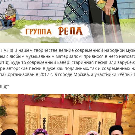
ЕПА» !!! В нашем творчестве веяние современной народной муз
ем с любым музыкальным материалом, привнося в него непов
т!))) Будь то современный кавер, старинная песня или зарубеж
е авторские песни в духе как подлинных, так и современных н
па» организован в 2017 г. в городе Москва, а участники «Репы»
!)))"