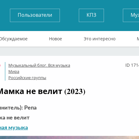
Пользователи
КПЗ
Му
Обсуждаемое
Новое
Это интересно
ID 171
Музыкальный блог. Вся музыка
Оффлайн
Мира
Российские группы
Мамка не велит (2023)
лнитель): Репа
а не велит
ная музыка