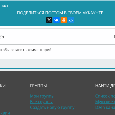
 пост
ПОДЕЛИТЬСЯ ПОСТОМ В СВОЕМ АККАУНТЕ
0)
 чтобы оставить комментарий.
ЛКИ
ГРУППЫ
НАЙТИ Д
Мои группы
Список п
Все группы
Мужские 
Создать новую группу
Dzen кан
сквич