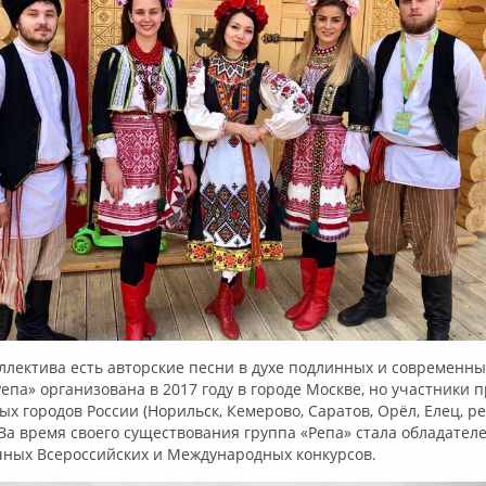
ллектива есть авторские песни в духе подлинных и современн
Репа» организована в 2017 году в городе Москве, но участники 
ых городов России (Норильск, Кемерово, Саратов, Орёл, Елец, р
. За время своего существования группа «Репа» стала обладател
чных Всероссийских и Международных конкурсов.