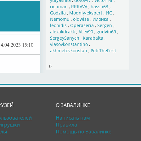
yulyashka
,
dotov47
,
VictorrM
,
richman
,
RRRVVV
,
hassn63
,
Godzila
,
Modniy-ekspert
,
ИС
,
Nemomu
,
oldwise
,
Илонка
,
leonidis
,
Operaseria
,
Sergen
,
alexakdrakk
,
ALex90
,
gudvin69
,
SergeySanych
,
Karabalta
,
14.04.2023 15:10
vlasovkonstantino
,
akhmetovkonstan
,
PetrTheFirst
0
РУЗЕЙ
О ЗАВАЛИНКЕ
ользователей
Написать нам
игрушки
Правила
алы
Помощь по Завалинке