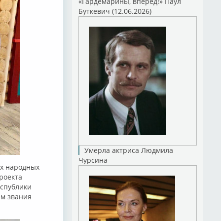
«Гардемарины, вперед!» Паул
Буткевич (12.06.2026)
Умерла актриса Людмила
Чурсина
ых народных
проекта
еспублики
ем звания