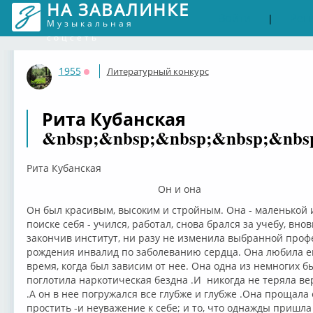
НА ЗАВАЛИНКЕ
Войти
Рег
|
Музыкальная
соцсеть
1955
Литературный конкурс
Оффлайн
Рита Кубанская
&nbsp;&nbsp;&nbsp;&nbsp;&nbs
Рита Кубанская
Он и она
Он был красивым, высоким и стройным. Она - маленькой и
поиске себя - учился, работал, снова брался за учебу, вн
закончив институт, ни разу не изменила выбранной профес
рождения инвалид по заболеванию сердца. Она любила его
время, когда был зависим от нее. Она одна из немногих бы
поглотила наркотическая бездна .И никогда не теряла ве
.А он в нее погружался все глубже и глубже .Она прощала 
простить -и неуважение к себе; и то, что однажды пришла