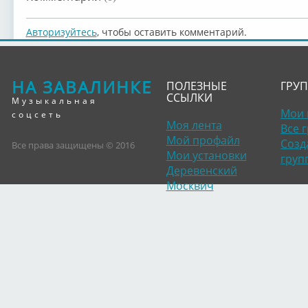
Авторизуйтесь
, чтобы оставить комментарий.
НА ЗАВАЛИНКЕ
ПОЛЕЗНЫЕ
ГРУ
ССЫЛКИ
Музыкальная
Мои 
соцсеть
Моя лента
Все 
Мой профайл
Созд
Все права защищены © 2016
Мои установки
груп
Деревенский
Москвич