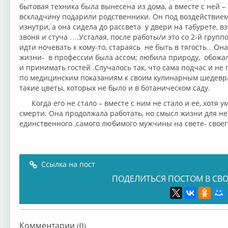
бытовая техника была вынесена из дома, а вместе с ней –
вскладчину подарили родственники. Он под воздействием
изнутри, а она сидела до рассвета у двери на табурете, в
звоня и стуча ….Усталая, после работы/и это со 2-й групп
идти ночевать к кому-то, стараясь не быть в тягость…Она
жизни- в профессии была ассом; любила природу, обожал
и принимать гостей .Случалось так, что сама подчас и не
по медицинским показаниям к своим кулинарным шедеврам
такие цветы, которых не было и в ботаническом саду.
Когда его не стало – вместе с ним не стало и ее, хотя ум
смерти. Она продолжала работать, но смысл жизни для нее
единственного ,самого любимого мужчины на свете- своег
Ссылка на пост
ПОДЕЛИТЬСЯ ПОСТОМ В СВО
Комментарии (0)