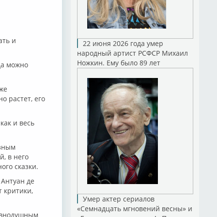
ать и
22 июня 2026 года умер
народный артист РСФСР Михаил
Ножкин. Ему было 89 лет
да можно
 же
о растет, его
как и весь
азным
, в него
ого сказки.
 Антуан де
т критики,
Умер актер сериалов
«Семнадцать мгновений весны» и
равнодушным