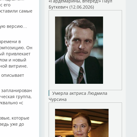
«Гардемарины, вперед!» Паул
с его
Буткевич (12.06.2026)
оставили самые
лную версию…
времени в
композицию. Он
рый привлекает
лом и новый
ной витрине.
й описывает
а запланирован
Умерла актриса Людмила
ческая группа,
Чурсина
уквально «с
овые, которые
ведь уже до