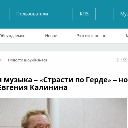
Пользователи
КПЗ
Му
Обсуждаемое
Новое
Это интересно
ID 155
Новости шоу-бизнеса
Оффлайн
я музыка – «Страсти по Герде» – н
Евгения Калинина