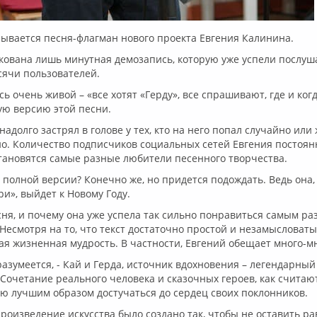
азывается песня-флагман нового проекта Евгения Калинина.
кована лишь минутная демозапись, которую уже успели послуш
сячи пользователей.
сь очень живой – «все хотят «Герду», все спрашивают, где и ког
ую версию этой песни.
адолго застрял в голове у тех, кто на него попал случайно или
. Количество подписчиков социальных сетей Евгения постоянн
тановятся самые разные любители песенного творчества.
в полной версии? Конечно же, но придется подождать. Ведь она, 
и», выйдет к Новому Году.
сня, и почему она уже успела так сильно понравиться самым р
Несмотря на то, что текст достаточно простой и незамысловатый
я жизненная мудрость. В частности, Евгений обещает много-мн
разумеется, - Кай и Герда, источник вдохновения – легендарный
Сочетание реального человека и сказочных героев, как считаю
ю лучшим образом достучаться до сердец своих поклонников.
роизведение искусства было создано так, чтобы не оставить 