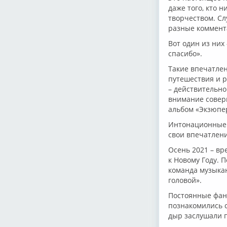
даже того, кто 
творчеством. Сл
разные коммен
Вот один из ни
спасибо».
Такие впечатлен
путешествия и р
– действительно
внимание совер
альбом «Экзюпе
Интонационные 
свои впечатлен
Осень 2021 – вр
к Новому Году. 
команда музыкан
головой».
Постоянные фана
познакомились с
дыр заслушали 