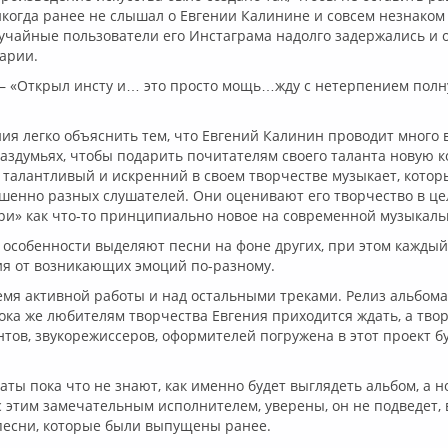
никогда ранее не слышал о Евгении Калинине и совсем незнаком 
учайные пользователи его Инстаграма надолго задержались и 
тарии.
х – «Открыл инсту и… это просто мощь…жду с нетерпением по
ия легко объяснить тем, что Евгений Калинин проводит много 
аздумьях, чтобы подарить почитателям своего таланта новую 
 талантливый и искренний в своем творчестве музыкает, кото
шенно разных слушателей. Они оценивают его творчество в це
ри» как что-то принципиально новое на современной музыкаль
особенности выделяют песни на фоне других, при этом кажды
ия от возникающих эмоций по-разному.
емя активной работы и над остальными треками. Релиз альбом
Пока же любителям творчества Евгения приходится ждать, а твор
тов, звукорежиссеров, оформителей погружена в этот проект б
ты пока что не знают, как именно будет выглядеть альбом, а н
 этим замечательным исполнителем, уверены, он не подведет, 
песни, которые были выпущены ранее.