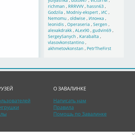
yulyashka
,
dotov47
,
VictorrM
,
richman
,
RRRVVV
,
hassn63
,
Godzila
,
Modniy-ekspert
,
ИС
,
Nemomu
,
oldwise
,
Илонка
,
leonidis
,
Operaseria
,
Sergen
,
alexakdrakk
,
ALex90
,
gudvin69
,
SergeySanych
,
Karabalta
,
vlasovkonstantino
,
akhmetovkonstan
,
PetrTheFirst
РУЗЕЙ
О ЗАВАЛИНКЕ
ользователей
Написать нам
игрушки
Правила
алы
Помощь по Завалинке
×