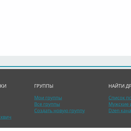
ЛКИ
ГРУППЫ
НАЙТИ Д
Мои группы
Список п
Все группы
Мужские 
Создать новую группу
Dzen кан
сквич