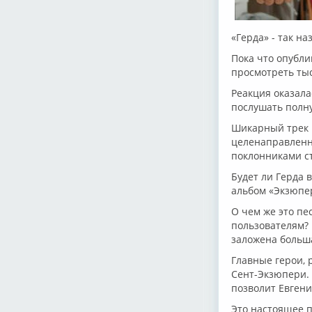
«Герда» - так н
Пока что опубли
просмотреть ты
Реакция оказала
послушать полн
Шикарный трек н
целенаправленно
поклонниками с
Будет ли Герда 
альбом «Экзюпер
О чем же это пе
пользователям? 
заложена больша
Главные герои, 
Сент-Экзюпери. 
позволит Евгени
Это настоящее п