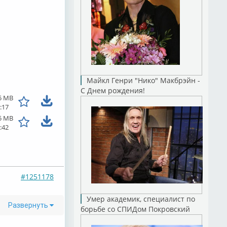
Майкл Генри "Нико" Макбрэйн -
С Днем рождения!
5 MB
:17
5 MB
:42
#1251178
Умер академик, специалист по
Развернуть
борьбе со СПИДом Покровский