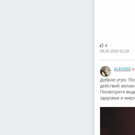
4
09.05.2026 02:28
ALEX050
О
Доброе утро. По
действий ⁣желаю
Посмотрите вид
здоровья и мирн