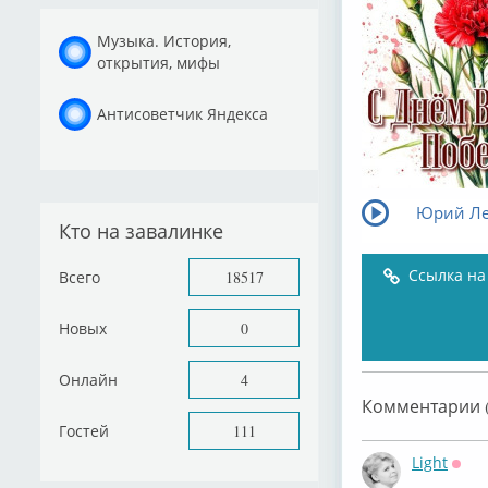
Музыка. История,
открытия, мифы
Антисоветчик Яндекса
Юрий Ле
Кто на завалинке
Ссылка на
Всего
18517
Новых
0
Онлайн
4
Комментарии (
Гостей
111
Light
Офф