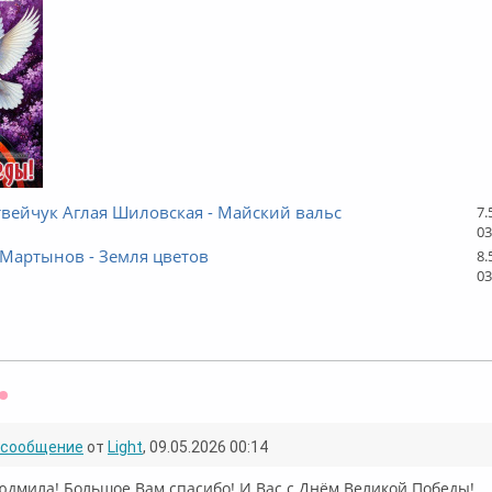
вейчук Аглая Шиловская - Майский вальс
7.
03
 Мартынов - Земля цветов
8.
03
Оффлайн
сообщение
от
Light
, 09.05.2026 00:14
юдмила! Большое Вам спасибо! И Вас с Днём Великой Победы!