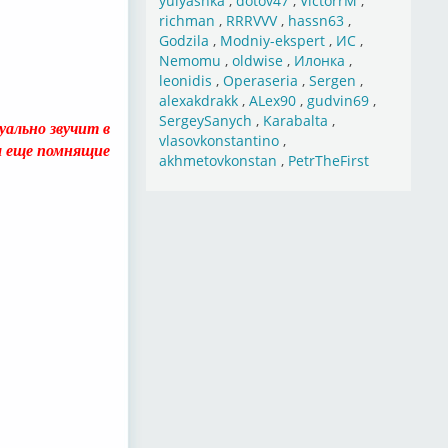
yulyashka
,
dotov47
,
VictorrM
,
richman
,
RRRVVV
,
hassn63
,
Godzila
,
Modniy-ekspert
,
ИС
,
Nemomu
,
oldwise
,
Илонка
,
leonidis
,
Operaseria
,
Sergen
,
alexakdrakk
,
ALex90
,
gudvin69
,
SergeySanych
,
Karabalta
,
уально звучит в
vlasovkonstantino
,
вы еще помнящие
akhmetovkonstan
,
PetrTheFirst