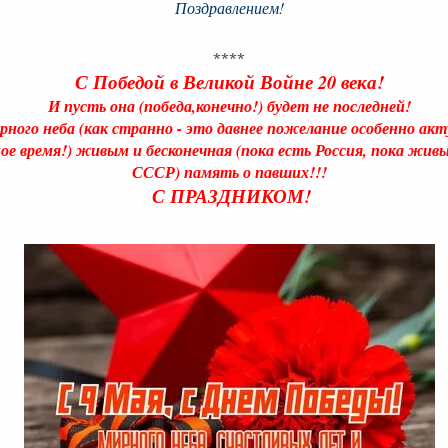
Поздравлением!
****
С Победой в Великой Войне 20 века!
И пусть она (победа,конечно!) будет не последней!
ного неба (как странно - это давнее пожелание особенно акт
ое время!) живым и бесконечная (пока есть Россия, пока жи
СССР) память о павших!!!
С ПРАЗДНИКОМ!