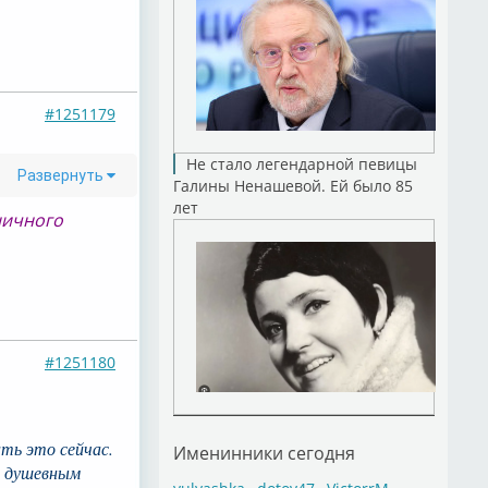
#1251179
Не стало легендарной певицы
Развернуть
Галины Ненашевой. Ей было 85
лет
ничного
#1251180
ать это сейчас.
Именинники сегодня
м душевным