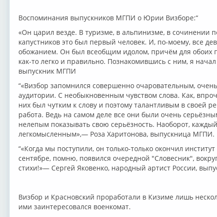
Воспоминания выпускников МГПИ о Юрии Визборе:“
«Он царил везде. В туризме, в альпинизме, в сочинении п
капустников это был первый человек. И, по-моему, все де
обожанием. Он был всеобщим идолом, причём для обоих п
как-то легко и правильно. Познакомившись с ним, я начал
выпускник МГПИ
“«Визбор запомнился совершенно очаровательным, очен
аудитории. С необыкновенным чувством слова. Как, впроч
них был чутким к слову и поэтому талантливым в своей ре
работа. Ведь на самом деле все они были очень серьёзн
нелепым показывать свою серьёзность. Наоборот, каждый
легкомысленным»,— Роза Харитонова, выпускница МГПИ.
“«Когда мы поступили, он только-только окончил институт
сентябре, помню, появился очередной "Словесник", вокру
стихи!»— Сергей Яковенко, народный артист России, вып
Визбор и Красновский проработали в Кизиме лишь несколь
ими заинтересовался военкомат.