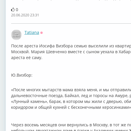
0
20.06.2020 23:31
Tatiana
Оффлайн
После ареста Иосифа Визбора семью выселили из квартир
Москвой. Мария Шевченко вместе с сыном уехала в Хабаро
ареста её саму.
Ю.Визбор:
«После многих мытарств мама взяла меня, и мы отправили
дальневосточные поезда, Байкал, лед и торосы на Амуре,
«Лунный камень», барак, в котором мы жили с дверью, о
коридором и общей кухней с бесконечными керосинками»
Через восемь месяцев они вернулись в Москву, в тот же п
небольшом двухэтажном доме в парке у Академии имени Ж