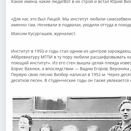
Какие имена, какие люди!Вот в их строй и встал Юрий Визб
«Для нас это был Лицей. Мы институт любили самозабве
именно там. Ночевали в подвалах, уходили оттуда в похо
Максим Кусургашев, журналист.
Институт в 1950-е годы стал одним из центров зарождающ
Аббревиатуру МГПИ в ту пору любили расшифровывать ка
поющий институт». Из его стен вышла целая плеяда изве
Борис Вахнюк, а впоследствии — Вадим Егоров, Вероника
Первую свою песню Визбор написал в 1952-м. Через десят
десятков песен. В студенческие годы он также увлекаетс