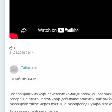
1
21.06.2020 01:14
Tatiana
Оффлайн
ЮРИЙ ВИЗБОР.
Возвращаясь из журналистских командировок, он рассказы
севере, на плато Расвумчорр добывают апатиты, как рыбак
газовщики тянут через пустыню газопровод Бухара-Моск
Рассказывал в форме песен.