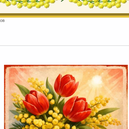
лов
лайн