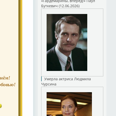
«Гардемарины, вперед!» Паул
Буткевич (12.06.2026)
нём!
Умерла актриса Людмила
Чурсина
юбовью!