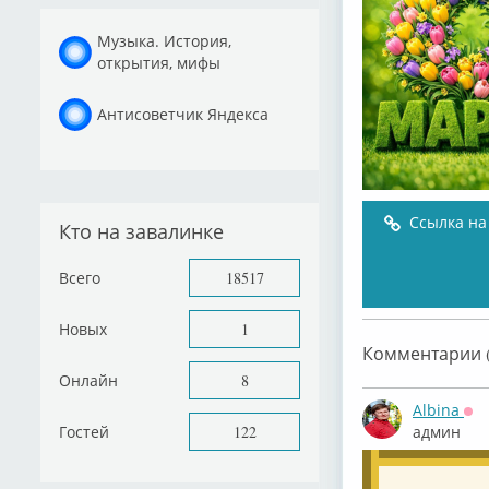
Музыка. История,
открытия, мифы
Антисоветчик Яндекса
Ссылка на
Кто на завалинке
Всего
18517
Новых
1
Комментарии (
Онлайн
8
Albina
Оф
Гостей
122
админ