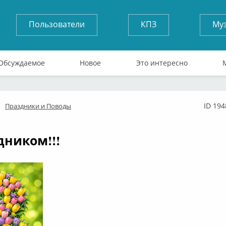
Пользователи
КПЗ
Му
Обсуждаемое
Новое
Это интересно
ID 194
Праздники и Поводы
флайн
дником!!!