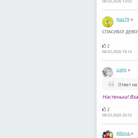
08.03.2026 13:03
Nas79
Оф
СПАСИБО! ДЕВО
2
08.03.2026 18:14
Light
Офф
Ответ на
Настенька! Вз
2
08.03.2026 20:53
Albina
Оф