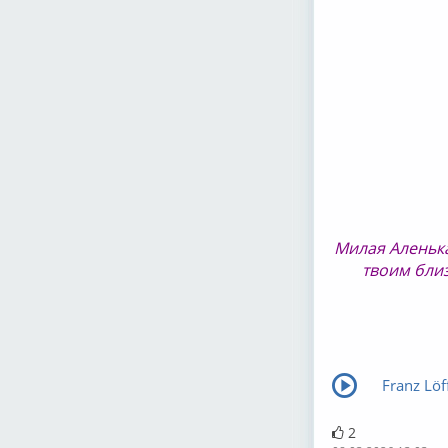
Милая Аленька
твоим близ
Franz Löff
2