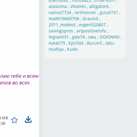
blatmusic
,
mus5823
,
0708-9551
,
atavisma
,
Vitamin
,
alligator6
,
razina7734
,
ierihonner
,
gusal731
,
maikl19660708
,
Graund
,
2011_modest
,
evgen520807
,
savingspros
,
artpositiveinfo
,
Ingvar631
,
gda74
,
swu
,
DGIONNII
,
natali79
,
Epicfail
,
Burun5
,
tatu-
studiya
,
Kudo
лаю тебе и всем
ехов во всех
3 MB
:38