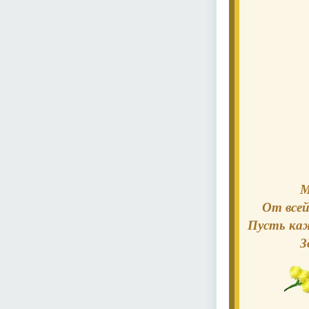
М
От всей
Пусть каж
З