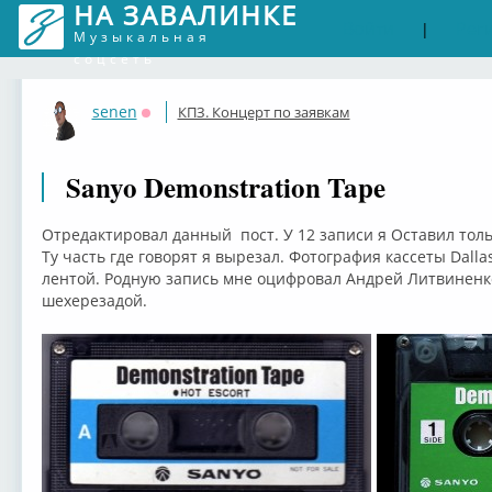
НА ЗАВАЛИНКЕ
Войти
Рег
|
Музыкальная
соцсеть
senen
КПЗ. Концерт по заявкам
Оффлайн
Sanyo Demonstration Tape
Отредактировал данный пост. У 12 записи я Оставил толь
Ту часть где говорят я вырезал. Фотография кассеты Dall
лентой. Родную запись мне оцифровал Андрей Литвиненко.
шехерезадой.