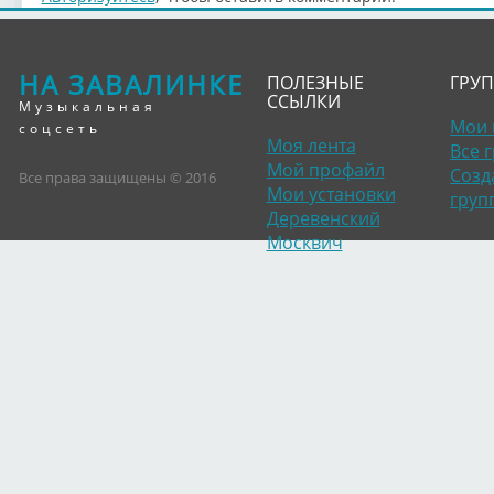
НА ЗАВАЛИНКЕ
ПОЛЕЗНЫЕ
ГРУ
ССЫЛКИ
Музыкальная
Мои 
соцсеть
Моя лента
Все 
Мой профайл
Созд
Все права защищены © 2016
Мои установки
груп
Деревенский
Москвич