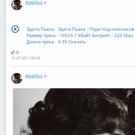
MagiRus
Оффлайн
Эдита Пьеха - Эдита Пьеха - Пора подснежников
Размер трека - 10924.7 Кбайт Битрейт - 320 kbps
Длина трека - 4:39 Скачать ·
0
31.07.2011 06:32
MagiRus
Оффлайн