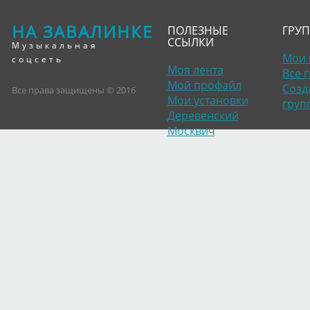
НА ЗАВАЛИНКЕ
ПОЛЕЗНЫЕ
ГРУ
ССЫЛКИ
Музыкальная
Мои 
соцсеть
Моя лента
Все 
Мой профайл
Созд
Все права защищены © 2016
Мои установки
груп
Деревенский
Москвич