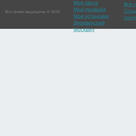
Моя лента
Все 
Мой профайл
Созд
Все права защищены © 2016
Мои установки
груп
Деревенский
Москвич