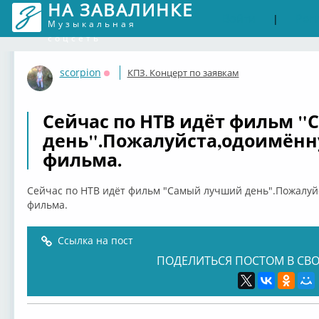
НА ЗАВАЛИНКЕ
Войти
Рег
|
Музыкальная
соцсеть
scorpion
КПЗ. Концерт по заявкам
Оффлайн
Сейчас по НТВ идёт фильм 
день".Пожалуйста,одоимённу
фильма.
Сейчас по НТВ идёт фильм "Самый лучший день".Пожалуй
фильма.
Ссылка на пост
ПОДЕЛИТЬСЯ ПОСТОМ В СВО