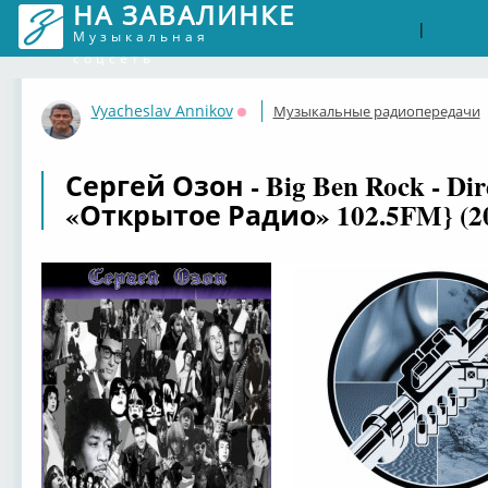
НА ЗАВАЛИНКЕ
Войти
Рег
|
Музыкальная
соцсеть
Vyacheslav Annikov
Музыкальные радиопередачи
Оффлайн
Сергей Озон - Big Ben Rock - Dir
«Открытое Радио» 102.5FM} (20