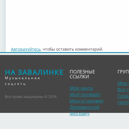
Авторизуйтесь
, чтобы оставить комментарий.
НА ЗАВАЛИНКЕ
ПОЛЕЗНЫЕ
ГРУ
ССЫЛКИ
Музыкальная
Мои 
соцсеть
Моя лента
Все 
Мой профайл
Созд
Все права защищены © 2016
Мои установки
груп
Деревенский
Москвич