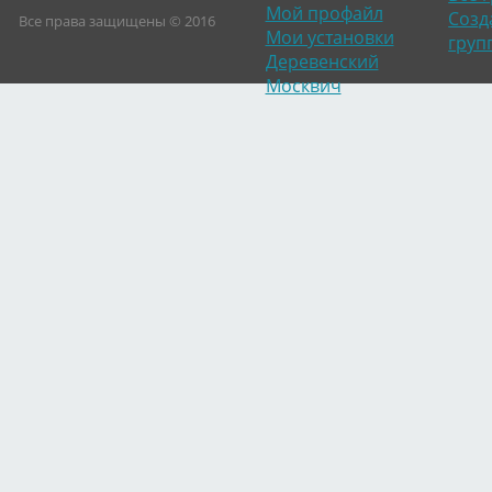
Мой профайл
Созд
Все права защищены © 2016
Мои установки
груп
Деревенский
Москвич