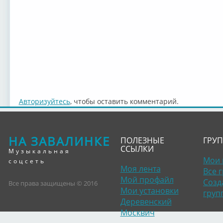
Авторизуйтесь
, чтобы оставить комментарий.
НА ЗАВАЛИНКЕ
ПОЛЕЗНЫЕ
ГРУ
ССЫЛКИ
Музыкальная
Мои 
соцсеть
Моя лента
Все 
Мой профайл
Созд
Все права защищены © 2016
Мои установки
груп
Деревенский
Москвич