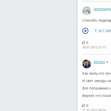
janemarg
Спасибо, Надежда
Т. И С.
0
20.01.2012 21:15
Strelez
Оф
Как жаль,что лу
И свет звезды н
Всё поправимо 
Вернёт,что поза
0
21.01.2012 08:50