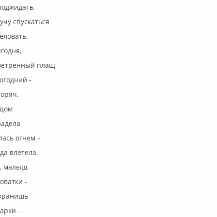
поджидать,
лучу спускаться
еловать.
егодня,
ветренный плащ
огодний -
горяч.
ащом
задела
лась огнем –
зда влетела.
е, малыш,
оватки -
 хранишь
дарки…