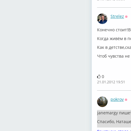
Strelez
Оф
Конечно стоит!В
Когда живём в п
Как в детстве,ск
Чтоб чувства не
0
21.01.2012 19:51
pokrov
Оф
janemargy пише
Спасибо, Наташен