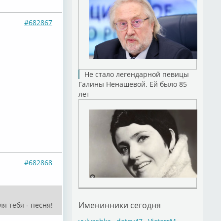
#682867
Не стало легендарной певицы
Галины Ненашевой. Ей было 85
лет
#682868
Именинники сегодня
ля тебя - песня!