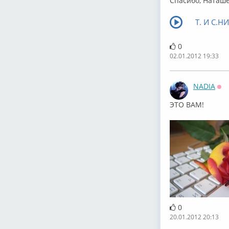
Спасибо, Наташен
Т. И С.Н
0
02.01.2012 19:33
NADIA
Оф
ЭТО ВАМ!
0
20.01.2012 20:13