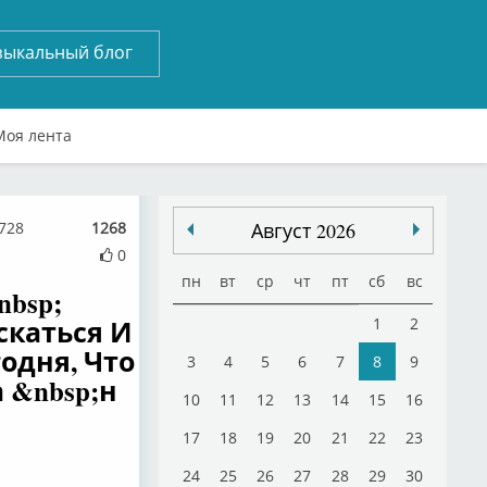
зыкальный блог
Моя лента
9728
1268
Август 2026
0
пн
вт
ср
чт
пт
сб
вс
nbsp;
скаться И
1
2
годня, Что
3
4
5
6
7
8
9
 &nbsp;н
10
11
12
13
14
15
16
17
18
19
20
21
22
23
24
25
26
27
28
29
30