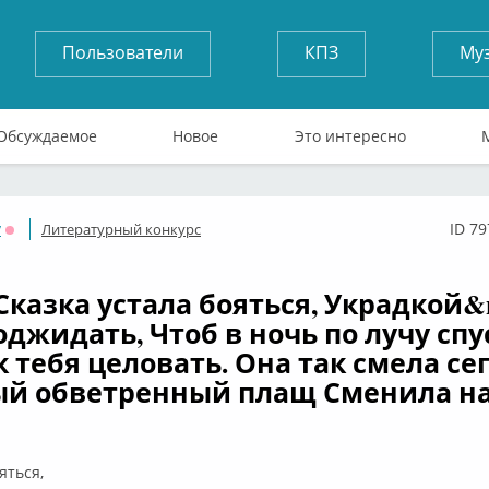
Пользователи
КПЗ
Му
Обсуждаемое
Новое
Это интересно
y
ID 7
Литературный конкурс
Оффлайн
 Сказка устала бояться, Украдкой&
оджидать, Чтоб в ночь по лучу спу
к тебя целовать. Она так смела се
й обветренный плащ Сменила на
яться,