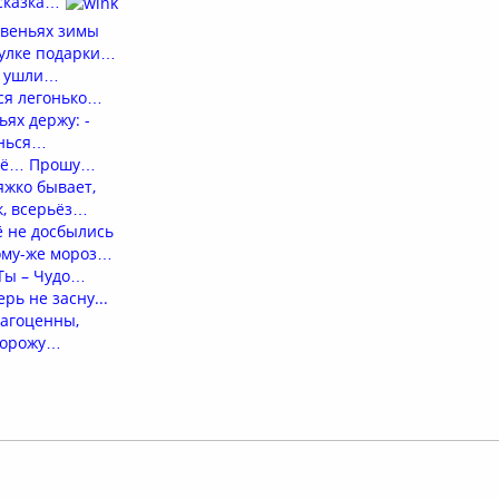
сказка…
овеньях зимы
тулке подарки…
а ушли…
ся легонько…
ьях держу: -
анься…
ещё… Прошу…
яжко бывает,
к, всерьёз…
ё не досбылись
ому-же мороз…
Ты – Чудо…
рь не засну...
рагоценны,
дорожу…