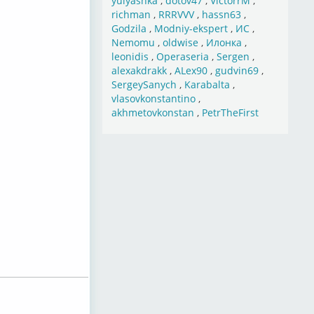
yulyashka
,
dotov47
,
VictorrM
,
richman
,
RRRVVV
,
hassn63
,
Godzila
,
Modniy-ekspert
,
ИС
,
Nemomu
,
oldwise
,
Илонка
,
leonidis
,
Operaseria
,
Sergen
,
alexakdrakk
,
ALex90
,
gudvin69
,
SergeySanych
,
Karabalta
,
vlasovkonstantino
,
akhmetovkonstan
,
PetrTheFirst