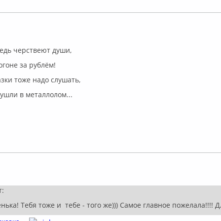
флайн
едь черствеют души,
огоне за рублём!
азки тоже надо слушать,
 ушли в металлолом...
флайн
т:
ька! Тебя тоже и тебе - того же))) Самое главное пожелала!!!! Д