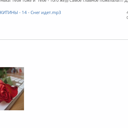
ька! Тебя тоже и тебе - того же))) Самое главное пожелала!!!! Д
ИКИТИНЫ - 14 - Снег идет.mp3
флайн