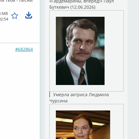
ля тебя - песня!
«Гардемарины, вперед!» Паул
Буткевич (12.06.2026)
4 MB
02:54
#682864
Умерла актриса Людмила
Чурсина