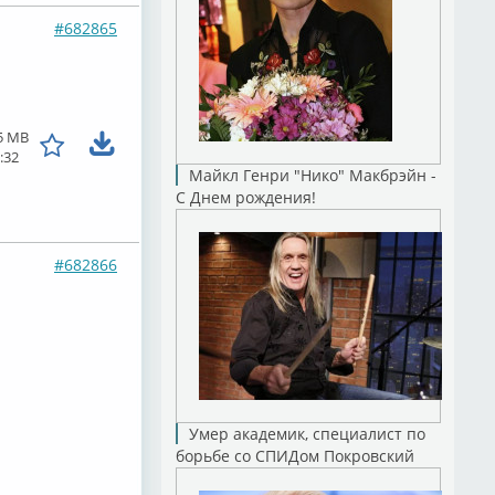
#682865
5 MB
:32
Майкл Генри "Нико" Макбрэйн -
С Днем рождения!
#682866
Умер академик, специалист по
борьбе со СПИДом Покровский