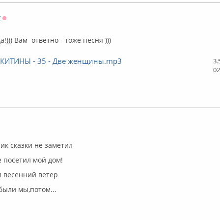
y
Оффлайн
!))) Вам ответно - тоже песня )))
НИКИТИНЫ - 35 - Две женщины.mp3
3.
02
флайн
чик сказки не заметил
е посетил мой дом!
и весенний ветер
были мы,потом...