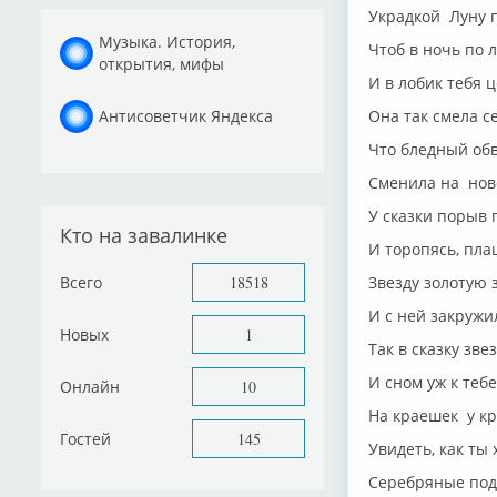
Украдкой Луну 
Музыка. История,
Чтоб в ночь по 
открытия, мифы
И в лобик тебя ц
Антисоветчик Яндекса
Она так смела с
Что бледный об
Сменила на нов
У сказки порыв 
Кто на завалинке
И торопясь, пл
Всего
18518
Звезду золотую 
И с ней закружи
Новых
1
Так в сказку зве
И сном уж к теб
Онлайн
10
На краешек у кр
Гостей
145
Увидеть, как ты
Серебряные по